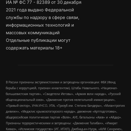
ИА № ФС 77 - 82389 от 30 декабря
2021 года выдано Федеральной
службы по надзору в сфере связи,
информационных технологий и
массовых коммуникаций
Отдельные публикации могут
содержать материалы 18+
В России признаны экстремистскими и запрещены организации: ФБК (Фонд
борьбы с коррупцией, признан иноагентом), Штабы Навального, «Национал-
большевистская партия», «Свидетели Иеговы», «Армия воли народа», «Русский
общенациональный союз», «Движение против нелегальной иммиграции»,
«Правый сектор», УНА-УНСО, УПА, «Тризуб им. Степана Бандеры», «Мизантропик
дивижн», «Меджлис крымскотатарского народа», движение «Артподготовка»,
общероссийская политическая партия «Воля», АУЕ, батальоны «Азов» и «Айдар».
Признаны террористическими и запрещены: «Движение Талибан», «Имарат
Кавказ», «Исламское государство» (ИГ, ИГИЛ), Джебхад-ан-Нусра, «АУМ Синрике»,