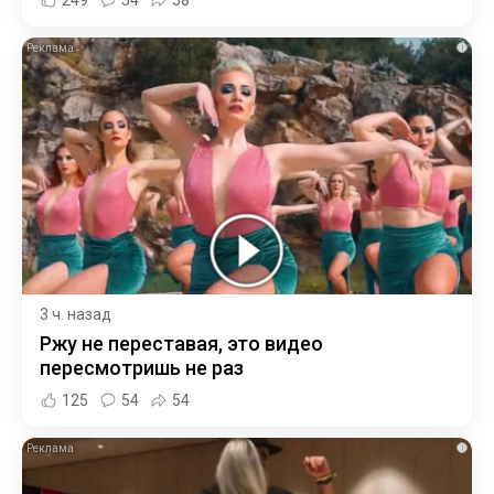
249
54
58
i
3 ч. назад
Ржу не переставая, это видео
пересмотришь не раз
125
54
54
i