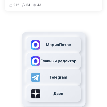
212
54
43
МедиаПоток
Главный редактор
Telegram
Дзен