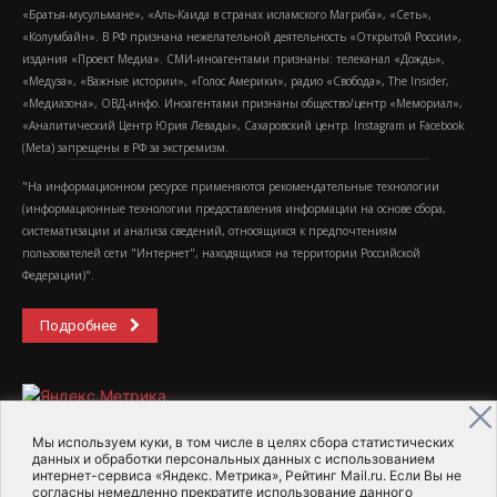
«Братья-мусульмане», «Аль-Каида в странах исламского Магриба», «Сеть»,
«Колумбайн». В РФ признана нежелательной деятельность «Открытой России»,
издания «Проект Медиа». СМИ-иноагентами признаны: телеканал «Дождь»,
«Медуза», «Важные истории», «Голос Америки», радио «Свобода», The Insider,
«Медиазона», ОВД-инфо. Иноагентами признаны общество/центр «Мемориал»,
«Аналитический Центр Юрия Левады», Сахаровский центр. Instagram и Facebook
(Metа) запрещены в РФ за экстремизм.
"На информационном ресурсе применяются рекомендательные технологии
(информационные технологии предоставления информации на основе сбора,
систематизации и анализа сведений, относящихся к предпочтениям
пользователей сети "Интернет", находящихся на территории Российской
Федерации)".
Подробнее
Мы используем куки, в том числе в целях сбора статистических
данных и обработки персональных данных с использованием
интернет-сервиса «Яндекс. Метрика», Рейтинг Mail.ru. Если Вы не
2015-2026- Информационное агентство МедиаПоток
согласны немедленно прекратите использование данного