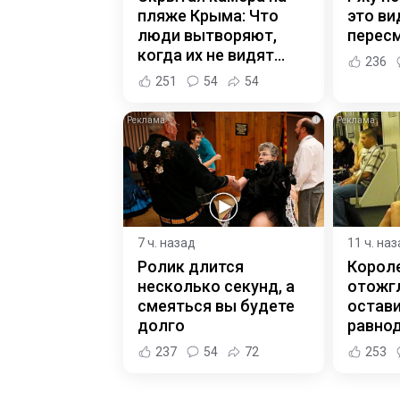
пляже Крыма: Что
это ви
люди вытворяют,
пересм
когда их не видят...
236
251
54
54
i
7 ч. назад
11 ч. на
Ролик длится
Корол
несколько секунд, а
отожгл
смеяться вы будете
остав
долго
равно
237
54
72
253