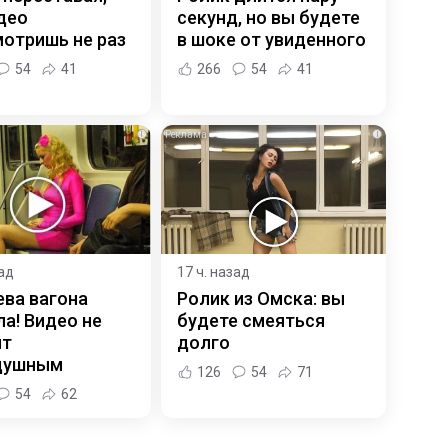
део
секунд, но вы будете
отришь не раз
в шоке от увиденного
54
41
266
54
41
i
i
зад
17 ч. назад
ева вагона
Ролик из Омска: вы
а! Видео не
будете смеяться
ит
долго
душным
126
54
71
54
62