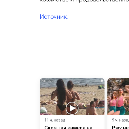
Источник.
i
11 ч. назад
9 ч. наза
Скрытая камера на
Ржу не