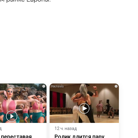
i
i
д
12 ч. назад
 переставая,
Ролик длится пару