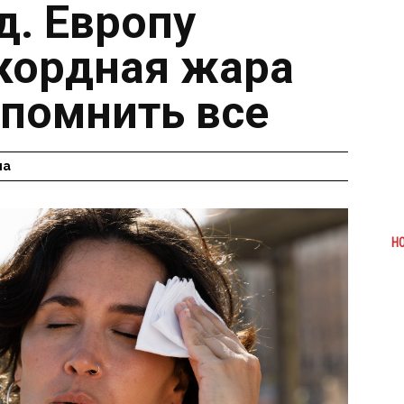
д. Европу
кордная жара
спомнить все
на
Н