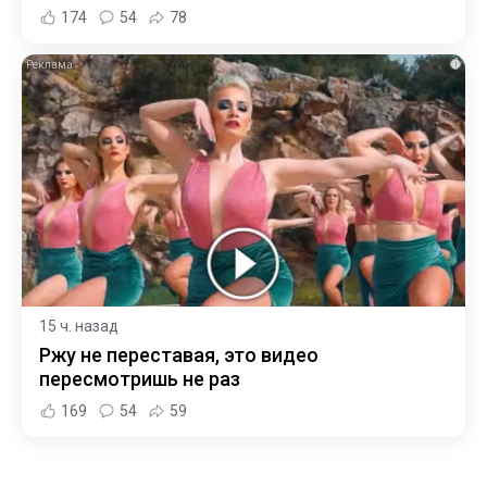
174
54
78
i
15 ч. назад
Ржу не переставая, это видео
пересмотришь не раз
169
54
59