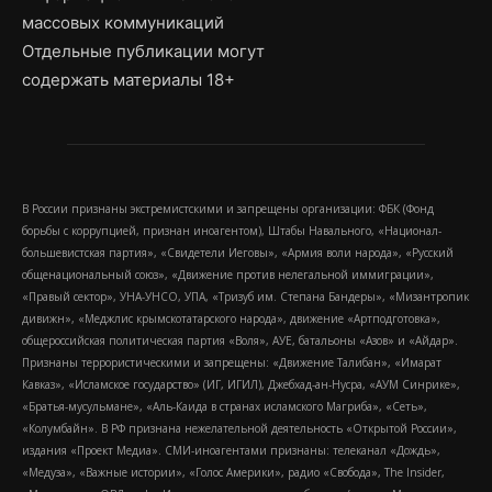
массовых коммуникаций
Отдельные публикации могут
содержать материалы 18+
В России признаны экстремистскими и запрещены организации: ФБК (Фонд
борьбы с коррупцией, признан иноагентом), Штабы Навального, «Национал-
большевистская партия», «Свидетели Иеговы», «Армия воли народа», «Русский
общенациональный союз», «Движение против нелегальной иммиграции»,
«Правый сектор», УНА-УНСО, УПА, «Тризуб им. Степана Бандеры», «Мизантропик
дивижн», «Меджлис крымскотатарского народа», движение «Артподготовка»,
общероссийская политическая партия «Воля», АУЕ, батальоны «Азов» и «Айдар».
Признаны террористическими и запрещены: «Движение Талибан», «Имарат
Кавказ», «Исламское государство» (ИГ, ИГИЛ), Джебхад-ан-Нусра, «АУМ Синрике»,
«Братья-мусульмане», «Аль-Каида в странах исламского Магриба», «Сеть»,
«Колумбайн». В РФ признана нежелательной деятельность «Открытой России»,
издания «Проект Медиа». СМИ-иноагентами признаны: телеканал «Дождь»,
«Медуза», «Важные истории», «Голос Америки», радио «Свобода», The Insider,