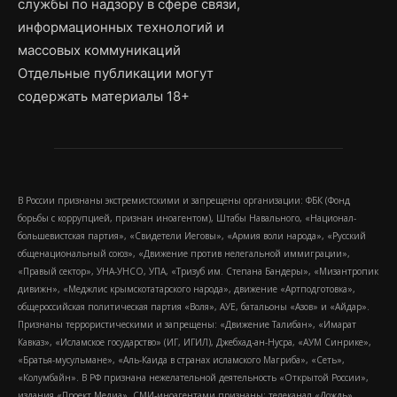
службы по надзору в сфере связи,
информационных технологий и
массовых коммуникаций
Отдельные публикации могут
содержать материалы 18+
В России признаны экстремистскими и запрещены организации: ФБК (Фонд
борьбы с коррупцией, признан иноагентом), Штабы Навального, «Национал-
большевистская партия», «Свидетели Иеговы», «Армия воли народа», «Русский
общенациональный союз», «Движение против нелегальной иммиграции»,
«Правый сектор», УНА-УНСО, УПА, «Тризуб им. Степана Бандеры», «Мизантропик
дивижн», «Меджлис крымскотатарского народа», движение «Артподготовка»,
общероссийская политическая партия «Воля», АУЕ, батальоны «Азов» и «Айдар».
Признаны террористическими и запрещены: «Движение Талибан», «Имарат
Кавказ», «Исламское государство» (ИГ, ИГИЛ), Джебхад-ан-Нусра, «АУМ Синрике»,
«Братья-мусульмане», «Аль-Каида в странах исламского Магриба», «Сеть»,
«Колумбайн». В РФ признана нежелательной деятельность «Открытой России»,
издания «Проект Медиа». СМИ-иноагентами признаны: телеканал «Дождь»,