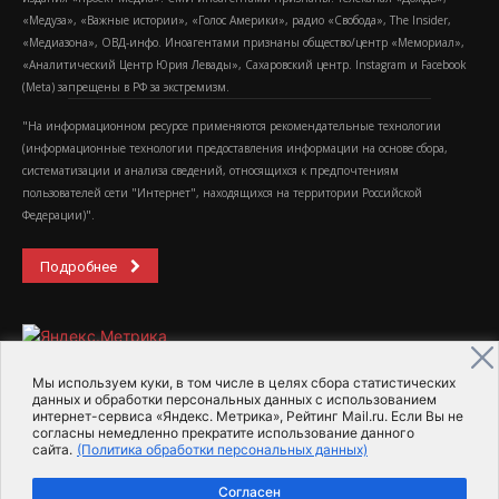
«Медуза», «Важные истории», «Голос Америки», радио «Свобода», The Insider,
«Медиазона», ОВД-инфо. Иноагентами признаны общество/центр «Мемориал»,
«Аналитический Центр Юрия Левады», Сахаровский центр. Instagram и Facebook
(Metа) запрещены в РФ за экстремизм.
"На информационном ресурсе применяются рекомендательные технологии
(информационные технологии предоставления информации на основе сбора,
систематизации и анализа сведений, относящихся к предпочтениям
пользователей сети "Интернет", находящихся на территории Российской
Федерации)".
Подробнее
Мы используем куки, в том числе в целях сбора статистических
данных и обработки персональных данных с использованием
интернет-сервиса «Яндекс. Метрика», Рейтинг Mail.ru. Если Вы не
2015-2026- Информационное агентство МедиаПоток
согласны немедленно прекратите использование данного
сайта.
(Политика обработки персональных данных)
Для справки
Об издании
Пользовательское соглашение
Согласен
Политика обработки персональных данных