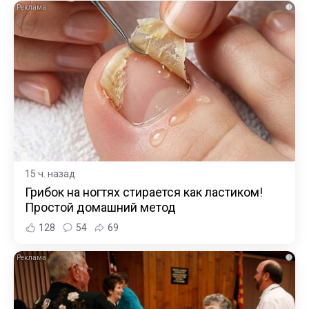
i
15 ч. назад
Грибок на ногтях стирается как ластиком!
Простой домашний метод
128
54
69
i