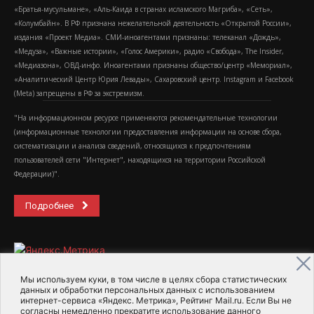
«Братья-мусульмане», «Аль-Каида в странах исламского Магриба», «Сеть»,
«Колумбайн». В РФ признана нежелательной деятельность «Открытой России»,
издания «Проект Медиа». СМИ-иноагентами признаны: телеканал «Дождь»,
«Медуза», «Важные истории», «Голос Америки», радио «Свобода», The Insider,
«Медиазона», ОВД-инфо. Иноагентами признаны общество/центр «Мемориал»,
«Аналитический Центр Юрия Левады», Сахаровский центр. Instagram и Facebook
(Metа) запрещены в РФ за экстремизм.
"На информационном ресурсе применяются рекомендательные технологии
(информационные технологии предоставления информации на основе сбора,
систематизации и анализа сведений, относящихся к предпочтениям
пользователей сети "Интернет", находящихся на территории Российской
Федерации)".
Подробнее
Мы используем куки, в том числе в целях сбора статистических
данных и обработки персональных данных с использованием
интернет-сервиса «Яндекс. Метрика», Рейтинг Mail.ru. Если Вы не
2015-2026- Информационное агентство МедиаПоток
согласны немедленно прекратите использование данного