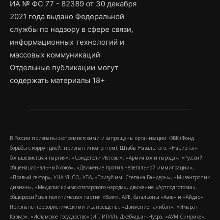
ИА № ФС 77 - 82389 от 30 декабря
2021 года выдано Федеральной
службы по надзору в сфере связи,
информационных технологий и
массовых коммуникаций
Отдельные публикации могут
содержать материалы 18+
В России признаны экстремистскими и запрещены организации: ФБК (Фонд
борьбы с коррупцией, признан иноагентом), Штабы Навального, «Национал-
большевистская партия», «Свидетели Иеговы», «Армия воли народа», «Русский
общенациональный союз», «Движение против нелегальной иммиграции»,
«Правый сектор», УНА-УНСО, УПА, «Тризуб им. Степана Бандеры», «Мизантропик
дивижн», «Меджлис крымскотатарского народа», движение «Артподготовка»,
общероссийская политическая партия «Воля», АУЕ, батальоны «Азов» и «Айдар».
Признаны террористическими и запрещены: «Движение Талибан», «Имарат
Кавказ», «Исламское государство» (ИГ, ИГИЛ), Джебхад-ан-Нусра, «АУМ Синрике»,