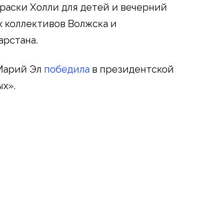
краски Холли для детей и вечерний
х коллективов Волжска и
арстана.
 Марий Эл
победила
в президентской
х».