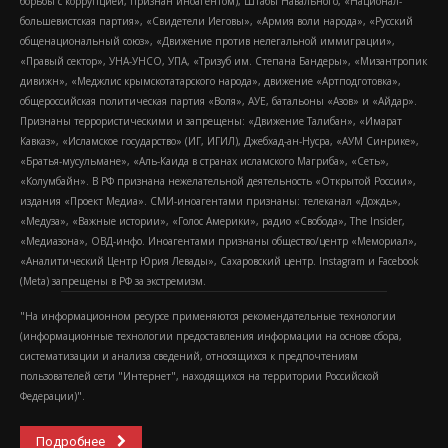
борьбы с коррупцией, признан иноагентом), Штабы Навального, «Национал-
большевистская партия», «Свидетели Иеговы», «Армия воли народа», «Русский
общенациональный союз», «Движение против нелегальной иммиграции»,
«Правый сектор», УНА-УНСО, УПА, «Тризуб им. Степана Бандеры», «Мизантропик
дивижн», «Меджлис крымскотатарского народа», движение «Артподготовка»,
общероссийская политическая партия «Воля», АУЕ, батальоны «Азов» и «Айдар».
Признаны террористическими и запрещены: «Движение Талибан», «Имарат
Кавказ», «Исламское государство» (ИГ, ИГИЛ), Джебхад-ан-Нусра, «АУМ Синрике»,
«Братья-мусульмане», «Аль-Каида в странах исламского Магриба», «Сеть»,
«Колумбайн». В РФ признана нежелательной деятельность «Открытой России»,
издания «Проект Медиа». СМИ-иноагентами признаны: телеканал «Дождь»,
«Медуза», «Важные истории», «Голос Америки», радио «Свобода», The Insider,
«Медиазона», ОВД-инфо. Иноагентами признаны общество/центр «Мемориал»,
«Аналитический Центр Юрия Левады», Сахаровский центр. Instagram и Facebook
(Metа) запрещены в РФ за экстремизм.
"На информационном ресурсе применяются рекомендательные технологии
(информационные технологии предоставления информации на основе сбора,
систематизации и анализа сведений, относящихся к предпочтениям
пользователей сети "Интернет", находящихся на территории Российской
Федерации)".
Подробнее