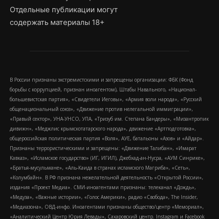
Отдельные публикации могут
содержать материалы 18+
В России признаны экстремистскими и запрещены организации: ФБК (Фонд
борьбы с коррупцией, признан иноагентом), Штабы Навального, «Национал-
большевистская партия», «Свидетели Иеговы», «Армия воли народа», «Русский
общенациональный союз», «Движение против нелегальной иммиграции»,
«Правый сектор», УНА-УНСО, УПА, «Тризуб им. Степана Бандеры», «Мизантропик
дивижн», «Меджлис крымскотатарского народа», движение «Артподготовка»,
общероссийская политическая партия «Воля», АУЕ, батальоны «Азов» и «Айдар».
Признаны террористическими и запрещены: «Движение Талибан», «Имарат
Кавказ», «Исламское государство» (ИГ, ИГИЛ), Джебхад-ан-Нусра, «АУМ Синрике»,
«Братья-мусульмане», «Аль-Каида в странах исламского Магриба», «Сеть»,
«Колумбайн». В РФ признана нежелательной деятельность «Открытой России»,
издания «Проект Медиа». СМИ-иноагентами признаны: телеканал «Дождь»,
«Медуза», «Важные истории», «Голос Америки», радио «Свобода», The Insider,
«Медиазона», ОВД-инфо. Иноагентами признаны общество/центр «Мемориал»,
«Аналитический Центр Юрия Левады», Сахаровский центр. Instagram и Facebook