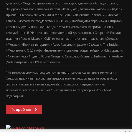
дивижн», «Меджлис крымскотатарского народа», движение «Артподготовка»,
общероссийская политическая партия «Воля», АУЕ, батальоны «Азов» и «Айдар».
Признаны террористическими и запрещены: «Движение Талибан», «Имарат
Кавказ», «Исламское государство» (ИГ, ИГИЛ), Джебхад-ан-Нусра, «АУМ Синрике»,
«Братья-мусульмане», «Аль-Каида в странах исламского Магриба», «Сеть»,
«Колумбайн». В РФ признана нежелательной деятельность «Открытой России»,
издания «Проект Медиа». СМИ-иноагентами признаны: телеканал «Дождь»,
«Медуза», «Важные истории», «Голос Америки», радио «Свобода», The Insider,
«Медиазона», ОВД-инфо. Иноагентами признаны общество/центр «Мемориал»,
«Аналитический Центр Юрия Левады», Сахаровский центр. Instagram и Facebook
(Metа) запрещены в РФ за экстремизм.
"На информационном ресурсе применяются рекомендательные технологии
(информационные технологии предоставления информации на основе сбора,
систематизации и анализа сведений, относящихся к предпочтениям
пользователей сети "Интернет", находящихся на территории Российской
Федерации)".
Подробнее