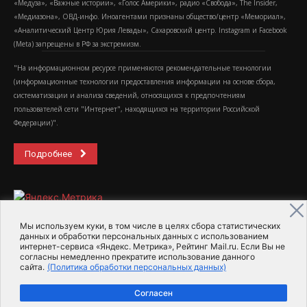
«Медуза», «Важные истории», «Голос Америки», радио «Свобода», The Insider,
«Медиазона», ОВД-инфо. Иноагентами признаны общество/центр «Мемориал»,
«Аналитический Центр Юрия Левады», Сахаровский центр. Instagram и Facebook
(Metа) запрещены в РФ за экстремизм.
"На информационном ресурсе применяются рекомендательные технологии
(информационные технологии предоставления информации на основе сбора,
систематизации и анализа сведений, относящихся к предпочтениям
пользователей сети "Интернет", находящихся на территории Российской
Федерации)".
Подробнее
Мы используем куки, в том числе в целях сбора статистических
данных и обработки персональных данных с использованием
интернет-сервиса «Яндекс. Метрика», Рейтинг Mail.ru. Если Вы не
2015-2026- Информационное агентство МедиаПоток
согласны немедленно прекратите использование данного
сайта.
(Политика обработки персональных данных)
Для справки
Об издании
Пользовательское соглашение
Согласен
Политика обработки персональных данных