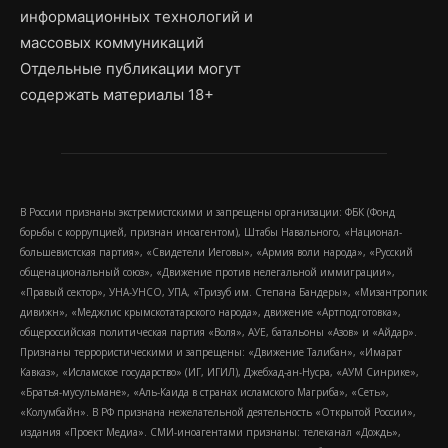
информационных технологий и
массовых коммуникаций
Отдельные публикации могут
содержать материалы 18+
В России признаны экстремистскими и запрещены организации: ФБК (Фонд
борьбы с коррупцией, признан иноагентом), Штабы Навального, «Национал-
большевистская партия», «Свидетели Иеговы», «Армия воли народа», «Русский
общенациональный союз», «Движение против нелегальной иммиграции»,
«Правый сектор», УНА-УНСО, УПА, «Тризуб им. Степана Бандеры», «Мизантропик
дивижн», «Меджлис крымскотатарского народа», движение «Артподготовка»,
общероссийская политическая партия «Воля», АУЕ, батальоны «Азов» и «Айдар».
Признаны террористическими и запрещены: «Движение Талибан», «Имарат
Кавказ», «Исламское государство» (ИГ, ИГИЛ), Джебхад-ан-Нусра, «АУМ Синрике»,
«Братья-мусульмане», «Аль-Каида в странах исламского Магриба», «Сеть»,
«Колумбайн». В РФ признана нежелательной деятельность «Открытой России»,
издания «Проект Медиа». СМИ-иноагентами признаны: телеканал «Дождь»,