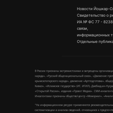
Новости Йошкар-Ол
Свидетельство о 
ИА № ФС 77 - 8238
связи,
информационных т
Отдельные публика
В России признаны экстремистскими и запрещены организаци
народа», «Русский общенациональный союз», «Движение про
крымскотатарского народа», движение «Артподготовка», обще
Кавказ», «Исламское государство» (ИГ, ИГИЛ), Джебхад-ан-Ну
«Открытой России», издания «Проект Медиа». СМИ-иноагентам
Иноагентами признаны общество/центр «Мемориал», «Аналитич
"На информационном ресурсе применяются рекомендательные
систематизации и анализа сведений, относящихся к предпочт