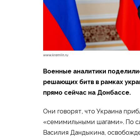
www.kremlin.ru
Военные аналитики поделилис
решающих битв в рамках укра
прямо сейчас на Донбассе.
Они говорят, что Украина при
«семимильными шагами». По сл
Василия Дандыкина, освобожд