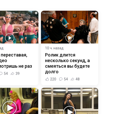
i
i
зад
10 ч. назад
 переставая,
Ролик длится
део
несколько секунд, а
отришь не раз
смеяться вы будете
долго
54
39
220
54
48
i
i