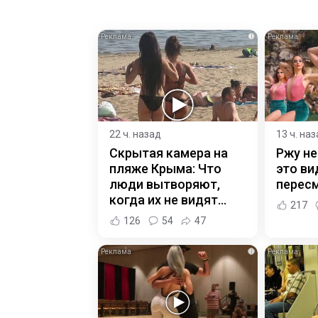
i
22 ч. назад
13 ч. на
Скрытая камера на
Ржу не
пляже Крыма: Что
это ви
люди вытворяют,
пересм
когда их не видят...
217
126
54
47
i