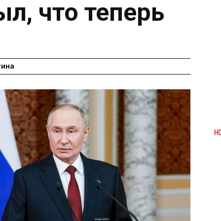
л, что теперь
гина
Н