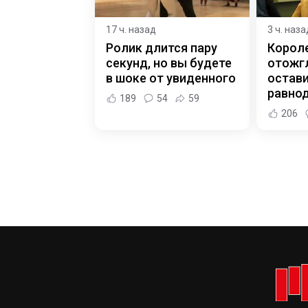
17 ч. назад
3 ч. наза
Ролик длится пару
Корол
секунд, но вы будете
отожгл
в шоке от увиденного
остав
равно
189
54
59
206