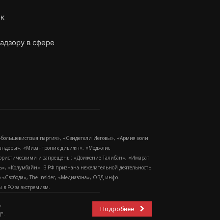
ок
адзору в сфере
-большевистская партия», «Свидетели Иеговы», «Армия воли
 Бандеры», «Мизантропик дивижн», «Меджлис
еррористическими и запрещены: «Движение Талибан», «Имарат
еть», «Колумбайн». В РФ признана нежелательной деятельность
Свобода», The Insider, «Медиазона», ОВД-инфо.
в РФ за экстремизм.
,
Подробнее
".