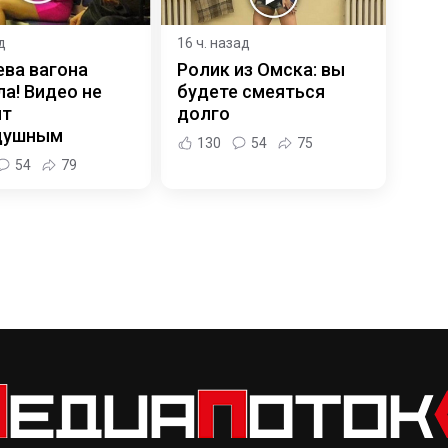
д
16 ч. назад
ева вагона
Ролик из Омска: вы
а! Видео не
будете смеяться
ит
долго
душным
130
54
75
54
79