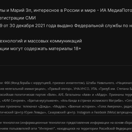
ы и Марий Эл, интересное в России и мире - ИА МедиаПот
регистрации СМИ
9 от 30 декабря 2021 года выдано Федеральной службы по н
ехнологий и массовых коммуникаций
ции могут содержать материалы 18+
и: ФБК (Фонд борьбы с коррупцией, признан иноагентом), Штабы Навального, «Национал
тив нелегальной иммиграции», «Правый сектор», УНА-УНСО, УПА, «Тризуб им. Степана
российская политическая партия «Воля», АУЕ, батальоны «Азов» и «Айдар». Признаны т
сра, «АУМ Синрике», «Братья-мусульмане», «Аль-Каида в странах исламского Магриба», «С
и признаны: телеканал «Дождь», «Медуза», «Важные истории», «Голос Америки», радио «
еский Центр Юрия Левады», Сахаровский центр. Instagram и Facebook (Metа) запрещены 
 технологии (информационные технологии предоставления информации на основе сбора
ениям пользователей сети "Интернет", находящихся на территории Российской Федерации)