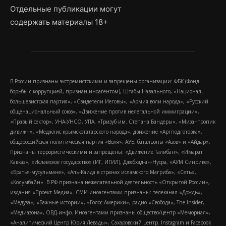
Отдельные публикации могут
содержать материалы 18+
В России признаны экстремистскими и запрещены организации: ФБК (Фонд
борьбы с коррупцией, признан иноагентом), Штабы Навального, «Национал-
большевистская партия», «Свидетели Иеговы», «Армия воли народа», «Русский
общенациональный союз», «Движение против нелегальной иммиграции»,
«Правый сектор», УНА-УНСО, УПА, «Тризуб им. Степана Бандеры», «Мизантропик
дивижн», «Меджлис крымскотатарского народа», движение «Артподготовка»,
общероссийская политическая партия «Воля», АУЕ, батальоны «Азов» и «Айдар».
Признаны террористическими и запрещены: «Движение Талибан», «Имарат
Кавказ», «Исламское государство» (ИГ, ИГИЛ), Джебхад-ан-Нусра, «АУМ Синрике»,
«Братья-мусульмане», «Аль-Каида в странах исламского Магриба», «Сеть»,
«Колумбайн». В РФ признана нежелательной деятельность «Открытой России»,
издания «Проект Медиа». СМИ-иноагентами признаны: телеканал «Дождь»,
«Медуза», «Важные истории», «Голос Америки», радио «Свобода», The Insider,
«Медиазона», ОВД-инфо. Иноагентами признаны общество/центр «Мемориал»,
«Аналитический Центр Юрия Левады», Сахаровский центр. Instagram и Facebook