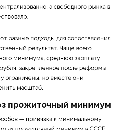
нтрализованно, а свободного рынка в
ствовало.
ют разные подходы для сопоставления
бственный результат. Чаще всего
ного минимума, среднюю зарплату
 рубля, закрепленное после реформы
му ограничены, но вместе они
енить масштаб.
ез прожиточный минимум
особов — привязка к минимальному
 годах прожиточный минимум в СССР