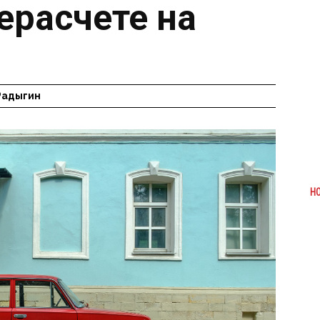
ерасчете на
Радыгин
Н