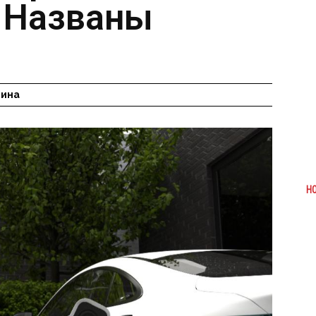
– Названы
гина
Н