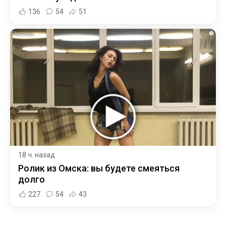
136
54
51
i
18 ч. назад
Ролик из Омска: вы будете смеяться
долго
227
54
43