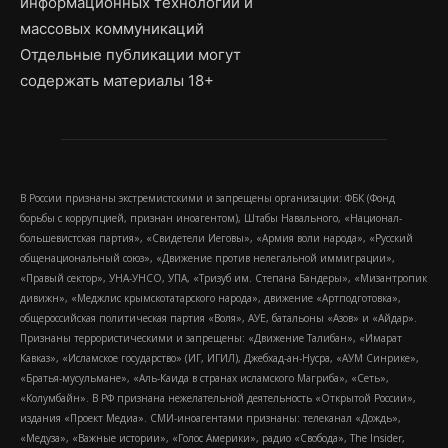
информационных технологий и
массовых коммуникаций
Отдельные публикации могут
содержать материалы 18+
В России признаны экстремистскими и запрещены организации: ФБК (Фонд
борьбы с коррупцией, признан иноагентом), Штабы Навального, «Национал-
большевистская партия», «Свидетели Иеговы», «Армия воли народа», «Русский
общенациональный союз», «Движение против нелегальной иммиграции»,
«Правый сектор», УНА-УНСО, УПА, «Тризуб им. Степана Бандеры», «Мизантропик
дивижн», «Меджлис крымскотатарского народа», движение «Артподготовка»,
общероссийская политическая партия «Воля», АУЕ, батальоны «Азов» и «Айдар».
Признаны террористическими и запрещены: «Движение Талибан», «Имарат
Кавказ», «Исламское государство» (ИГ, ИГИЛ), Джебхад-ан-Нусра, «АУМ Синрике»,
«Братья-мусульмане», «Аль-Каида в странах исламского Магриба», «Сеть»,
«Колумбайн». В РФ признана нежелательной деятельность «Открытой России»,
издания «Проект Медиа». СМИ-иноагентами признаны: телеканал «Дождь»,
«Медуза», «Важные истории», «Голос Америки», радио «Свобода», The Insider,