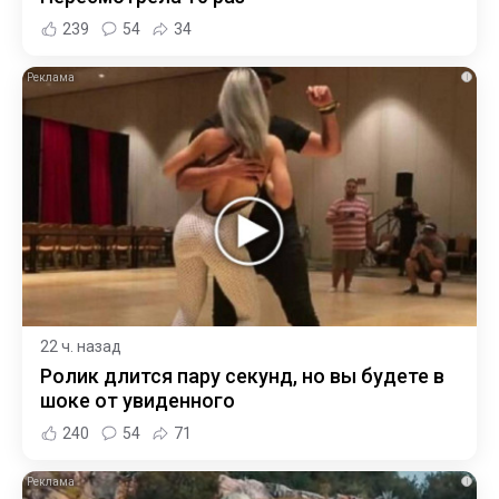
239
54
34
i
22 ч. назад
Ролик длится пару секунд, но вы будете в
шоке от увиденного
240
54
71
i