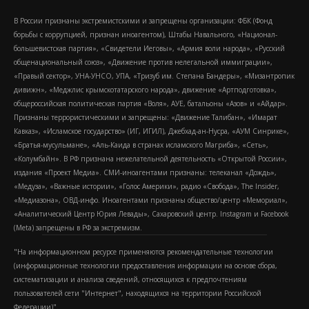
В России признаны экстремистскими и запрещены организации: ФБК (Фонд
борьбы с коррупцией, признан иноагентом), Штабы Навального, «Национал-
большевистская партия», «Свидетели Иеговы», «Армия воли народа», «Русский
общенациональный союз», «Движение против нелегальной иммиграции»,
«Правый сектор», УНА-УНСО, УПА, «Тризуб им. Степана Бандеры», «Мизантропик
дивижн», «Меджлис крымскотатарского народа», движение «Артподготовка»,
общероссийская политическая партия «Воля», АУЕ, батальоны «Азов» и «Айдар».
Признаны террористическими и запрещены: «Движение Талибан», «Имарат
Кавказ», «Исламское государство» (ИГ, ИГИЛ), Джебхад-ан-Нусра, «АУМ Синрике»,
«Братья-мусульмане», «Аль-Каида в странах исламского Магриба», «Сеть»,
«Колумбайн». В РФ признана нежелательной деятельность «Открытой России»,
издания «Проект Медиа». СМИ-иноагентами признаны: телеканал «Дождь»,
«Медуза», «Важные истории», «Голос Америки», радио «Свобода», The Insider,
«Медиазона», ОВД-инфо. Иноагентами признаны общество/центр «Мемориал»,
«Аналитический Центр Юрия Левады», Сахаровский центр. Instagram и Facebook
(Metа) запрещены в РФ за экстремизм.
"На информационном ресурсе применяются рекомендательные технологии
(информационные технологии предоставления информации на основе сбора,
систематизации и анализа сведений, относящихся к предпочтениям
пользователей сети "Интернет", находящихся на территории Российской
Федерации)".