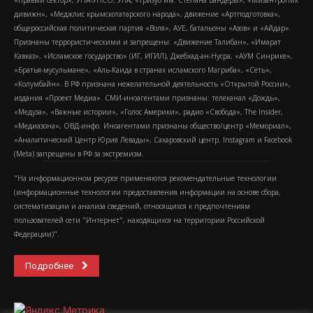
«Правый сектор», УНА-УНСО, УПА, «Тризуб им. Степана Бандеры», «Мизантропик
дивижн», «Меджлис крымскотатарского народа», движение «Артподготовка»,
общероссийская политическая партия «Воля», АУЕ, батальоны «Азов» и «Айдар».
Признаны террористическими и запрещены: «Движение Талибан», «Имарат
Кавказ», «Исламское государство» (ИГ, ИГИЛ), Джебхад-ан-Нусра, «АУМ Синрике»,
«Братья-мусульмане», «Аль-Каида в странах исламского Магриба», «Сеть»,
«Колумбайн». В РФ признана нежелательной деятельность «Открытой России»,
издания «Проект Медиа». СМИ-иноагентами признаны: телеканал «Дождь»,
«Медуза», «Важные истории», «Голос Америки», радио «Свобода», The Insider,
«Медиазона», ОВД-инфо. Иноагентами признаны общество/центр «Мемориал»,
«Аналитический Центр Юрия Левады», Сахаровский центр. Instagram и Facebook
(Metа) запрещены в РФ за экстремизм.
"На информационном ресурсе применяются рекомендательные технологии
(информационные технологии предоставления информации на основе сбора,
систематизации и анализа сведений, относящихся к предпочтениям
пользователей сети "Интернет", находящихся на территории Российской
Федерации)".
Подробнее