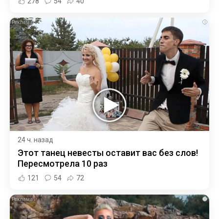
278
54
40
i
24 ч. назад
Этот танец невесты оставит вас без слов!
Пересмотрела 10 раз
121
54
72
i