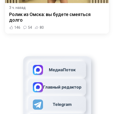
3 ч. назад
Ролик из Омска: вы будете смеяться
долго
146
54
80
МедиаПоток
Главный редактор
Telegram