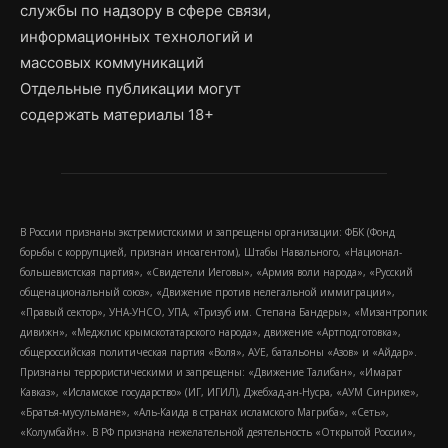
службы по надзору в сфере связи,
информационных технологий и
массовых коммуникаций
Отдельные публикации могут
содержать материалы 18+
В России признаны экстремистскими и запрещены организации: ФБК (Фонд
борьбы с коррупцией, признан иноагентом), Штабы Навального, «Национал-
большевистская партия», «Свидетели Иеговы», «Армия воли народа», «Русский
общенациональный союз», «Движение против нелегальной иммиграции»,
«Правый сектор», УНА-УНСО, УПА, «Тризуб им. Степана Бандеры», «Мизантропик
дивижн», «Меджлис крымскотатарского народа», движение «Артподготовка»,
общероссийская политическая партия «Воля», АУЕ, батальоны «Азов» и «Айдар».
Признаны террористическими и запрещены: «Движение Талибан», «Имарат
Кавказ», «Исламское государство» (ИГ, ИГИЛ), Джебхад-ан-Нусра, «АУМ Синрике»,
«Братья-мусульмане», «Аль-Каида в странах исламского Магриба», «Сеть»,
«Колумбайн». В РФ признана нежелательной деятельность «Открытой России»,