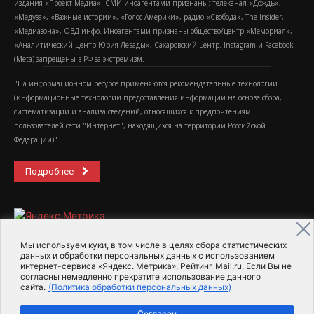
издания «Проект Медиа». СМИ-иноагентами признаны: телеканал «Дождь»,
«Медуза», «Важные истории», «Голос Америки», радио «Свобода», The Insider,
«Медиазона», ОВД-инфо. Иноагентами признаны общество/центр «Мемориал»,
«Аналитический Центр Юрия Левады», Сахаровский центр. Instagram и Facebook
(Metа) запрещены в РФ за экстремизм.
"На информационном ресурсе применяются рекомендательные технологии
(информационные технологии предоставления информации на основе сбора,
систематизации и анализа сведений, относящихся к предпочтениям
пользователей сети "Интернет", находящихся на территории Российской
Федерации)".
Подробнее
Мы используем куки, в том числе в целях сбора статистических
данных и обработки персональных данных с использованием
интернет-сервиса «Яндекс. Метрика», Рейтинг Mail.ru. Если Вы не
2015-2026- Информационное агентство МедиаПоток
согласны немедленно прекратите использование данного
сайта.
(Политика обработки персональных данных)
Для справки
Об издании
Пользовательское соглашение
Согласен