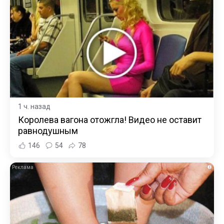
1 ч. назад
Королева вагона отожгла! Видео не оставит
равнодушным
146
54
78
i