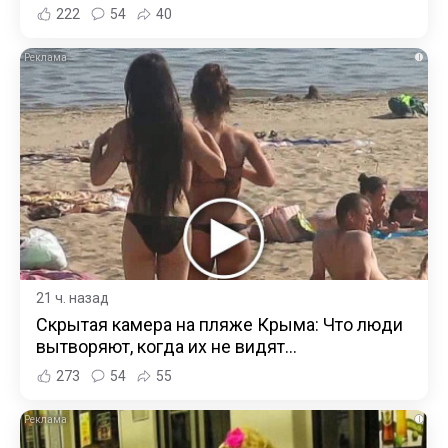
222
54
40
i
21 ч. назад
Скрытая камера на пляже Крыма: Что люди
вытворяют, когда их не видят...
273
54
55
i