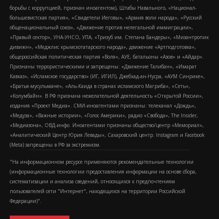
борьбы с коррупцией, признан иноагентом), Штабы Навального, «Национал-
большевистская партия», «Свидетели Иеговы», «Армия воли народа», «Русский
общенациональный союз», «Движение против нелегальной иммиграции»,
«Правый сектор», УНА-УНСО, УПА, «Тризуб им. Степана Бандеры», «Мизантропик
дивижн», «Меджлис крымскотатарского народа», движение «Артподготовка»,
общероссийская политическая партия «Воля», АУЕ, батальоны «Азов» и «Айдар».
Признаны террористическими и запрещены: «Движение Талибан», «Имарат
Кавказ», «Исламское государство» (ИГ, ИГИЛ), Джебхад-ан-Нусра, «АУМ Синрике»,
«Братья-мусульмане», «Аль-Каида в странах исламского Магриба», «Сеть»,
«Колумбайн». В РФ признана нежелательной деятельность «Открытой России»,
издания «Проект Медиа». СМИ-иноагентами признаны: телеканал «Дождь»,
«Медуза», «Важные истории», «Голос Америки», радио «Свобода», The Insider,
«Медиазона», ОВД-инфо. Иноагентами признаны общество/центр «Мемориал»,
«Аналитический Центр Юрия Левады», Сахаровский центр. Instagram и Facebook
(Metа) запрещены в РФ за экстремизм.
"На информационном ресурсе применяются рекомендательные технологии
(информационные технологии предоставления информации на основе сбора,
систематизации и анализа сведений, относящихся к предпочтениям
пользователей сети "Интернет", находящихся на территории Российской
Федерации)".