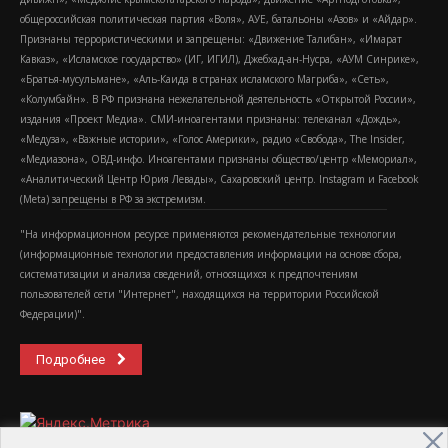
общероссийская политическая партия «Воля», АУЕ, батальоны «Азов» и «Айдар».
Признаны террористическими и запрещены: «Движение Талибан», «Имарат
Кавказ», «Исламское государство» (ИГ, ИГИЛ), Джебхад-ан-Нусра, «АУМ Синрике»,
«Братья-мусульмане», «Аль-Каида в странах исламского Магриба», «Сеть»,
«Колумбайн». В РФ признана нежелательной деятельность «Открытой России»,
издания «Проект Медиа». СМИ-иноагентами признаны: телеканал «Дождь»,
«Медуза», «Важные истории», «Голос Америки», радио «Свобода», The Insider,
«Медиазона», ОВД-инфо. Иноагентами признаны общество/центр «Мемориал»,
«Аналитический Центр Юрия Левады», Сахаровский центр. Instagram и Facebook
(Metа) запрещены в РФ за экстремизм.
"На информационном ресурсе применяются рекомендательные технологии
(информационные технологии предоставления информации на основе сбора,
систематизации и анализа сведений, относящихся к предпочтениям
пользователей сети "Интернет", находящихся на территории Российской
Федерации)".
Подробнее