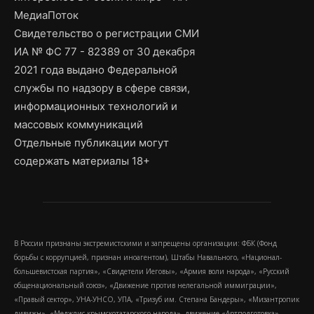
МедиаПоток
Свидетельство о регистрации СМИ
ИА № ФС 77 - 82389 от 30 декабря
2021 года выдано Федеральной
службы по надзору в сфере связи,
информационных технологий и
массовых коммуникаций
Отдельные публикации могут
содержать материалы 18+
В России признаны экстремистскими и запрещены организации: ФБК (Фонд
борьбы с коррупцией, признан иноагентом), Штабы Навального, «Национал-
большевистская партия», «Свидетели Иеговы», «Армия воли народа», «Русский
общенациональный союз», «Движение против нелегальной иммиграции»,
«Правый сектор», УНА-УНСО, УПА, «Тризуб им. Степана Бандеры», «Мизантропик
дивижн», «Меджлис крымскотатарского народа», движение «Артподготовка»,