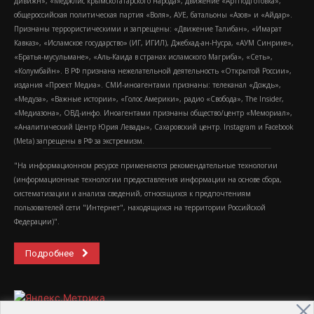
дивижн», «Меджлис крымскотатарского народа», движение «Артподготовка»,
общероссийская политическая партия «Воля», АУЕ, батальоны «Азов» и «Айдар».
Признаны террористическими и запрещены: «Движение Талибан», «Имарат
Кавказ», «Исламское государство» (ИГ, ИГИЛ), Джебхад-ан-Нусра, «АУМ Синрике»,
«Братья-мусульмане», «Аль-Каида в странах исламского Магриба», «Сеть»,
«Колумбайн». В РФ признана нежелательной деятельность «Открытой России»,
издания «Проект Медиа». СМИ-иноагентами признаны: телеканал «Дождь»,
«Медуза», «Важные истории», «Голос Америки», радио «Свобода», The Insider,
«Медиазона», ОВД-инфо. Иноагентами признаны общество/центр «Мемориал»,
«Аналитический Центр Юрия Левады», Сахаровский центр. Instagram и Facebook
(Metа) запрещены в РФ за экстремизм.
"На информационном ресурсе применяются рекомендательные технологии
(информационные технологии предоставления информации на основе сбора,
систематизации и анализа сведений, относящихся к предпочтениям
пользователей сети "Интернет", находящихся на территории Российской
Федерации)".
Подробнее