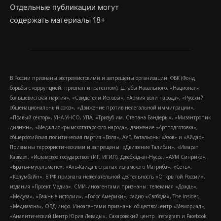
Отдельные публикации могут
содержать материалы 18+
В России признаны экстремистскими и запрещены организации: ФБК (Фонд
борьбы с коррупцией, признан иноагентом), Штабы Навального, «Национал-
большевистская партия», «Свидетели Иеговы», «Армия воли народа», «Русский
общенациональный союз», «Движение против нелегальной иммиграции»,
«Правый сектор», УНА-УНСО, УПА, «Тризуб им. Степана Бандеры», «Мизантропик
дивижн», «Меджлис крымскотатарского народа», движение «Артподготовка»,
общероссийская политическая партия «Воля», АУЕ, батальоны «Азов» и «Айдар».
Признаны террористическими и запрещены: «Движение Талибан», «Имарат
Кавказ», «Исламское государство» (ИГ, ИГИЛ), Джебхад-ан-Нусра, «АУМ Синрике»,
«Братья-мусульмане», «Аль-Каида в странах исламского Магриба», «Сеть»,
«Колумбайн». В РФ признана нежелательной деятельность «Открытой России»,
издания «Проект Медиа». СМИ-иноагентами признаны: телеканал «Дождь»,
«Медуза», «Важные истории», «Голос Америки», радио «Свобода», The Insider,
«Медиазона», ОВД-инфо. Иноагентами признаны общество/центр «Мемориал»,
«Аналитический Центр Юрия Левады», Сахаровский центр. Instagram и Facebook