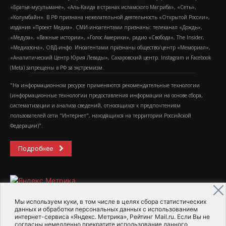
«Братья-мусульмане», «Аль-Каида в странах исламского Магриба», «Сеть»,
«Колумбайн». В РФ признана нежелательной деятельность «Открытой России»,
издания «Проект Медиа». СМИ-иноагентами признаны: телеканал «Дождь»,
«Медуза», «Важные истории», «Голос Америки», радио «Свобода», The Insider,
«Медиазона», ОВД-инфо. Иноагентами признаны общество/центр «Мемориал»,
«Аналитический Центр Юрия Левады», Сахаровский центр. Instagram и Facebook
(Metа) запрещены в РФ за экстремизм.
"На информационном ресурсе применяются рекомендательные технологии
(информационные технологии предоставления информации на основе сбора,
систематизации и анализа сведений, относящихся к предпочтениям
пользователей сети "Интернет", находящихся на территории Российской
Федерации)".
Подробнее
Мы используем куки, в том числе в целях сбора статистических
данных и обработки персональных данных с использованием
интернет-сервиса «Яндекс. Метрика», Рейтинг Mail.ru. Если Вы не
2015-2026- Информационное агентство МедиаПоток
согласны немедленно прекратите использование данного