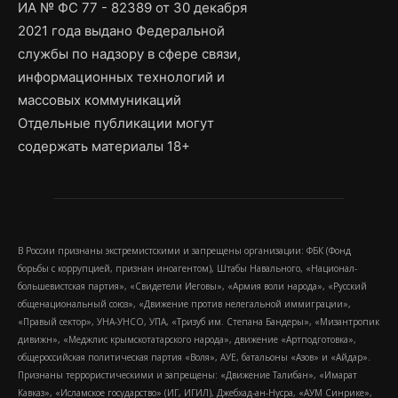
ИА № ФС 77 - 82389 от 30 декабря
2021 года выдано Федеральной
службы по надзору в сфере связи,
информационных технологий и
массовых коммуникаций
Отдельные публикации могут
содержать материалы 18+
В России признаны экстремистскими и запрещены организации: ФБК (Фонд
борьбы с коррупцией, признан иноагентом), Штабы Навального, «Национал-
большевистская партия», «Свидетели Иеговы», «Армия воли народа», «Русский
общенациональный союз», «Движение против нелегальной иммиграции»,
«Правый сектор», УНА-УНСО, УПА, «Тризуб им. Степана Бандеры», «Мизантропик
дивижн», «Меджлис крымскотатарского народа», движение «Артподготовка»,
общероссийская политическая партия «Воля», АУЕ, батальоны «Азов» и «Айдар».
Признаны террористическими и запрещены: «Движение Талибан», «Имарат
Кавказ», «Исламское государство» (ИГ, ИГИЛ), Джебхад-ан-Нусра, «АУМ Синрике»,