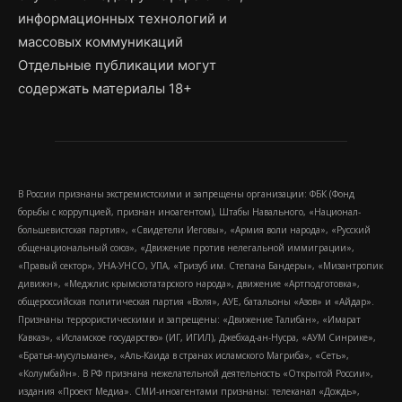
информационных технологий и
массовых коммуникаций
Отдельные публикации могут
содержать материалы 18+
В России признаны экстремистскими и запрещены организации: ФБК (Фонд
борьбы с коррупцией, признан иноагентом), Штабы Навального, «Национал-
большевистская партия», «Свидетели Иеговы», «Армия воли народа», «Русский
общенациональный союз», «Движение против нелегальной иммиграции»,
«Правый сектор», УНА-УНСО, УПА, «Тризуб им. Степана Бандеры», «Мизантропик
дивижн», «Меджлис крымскотатарского народа», движение «Артподготовка»,
общероссийская политическая партия «Воля», АУЕ, батальоны «Азов» и «Айдар».
Признаны террористическими и запрещены: «Движение Талибан», «Имарат
Кавказ», «Исламское государство» (ИГ, ИГИЛ), Джебхад-ан-Нусра, «АУМ Синрике»,
«Братья-мусульмане», «Аль-Каида в странах исламского Магриба», «Сеть»,
«Колумбайн». В РФ признана нежелательной деятельность «Открытой России»,
издания «Проект Медиа». СМИ-иноагентами признаны: телеканал «Дождь»,