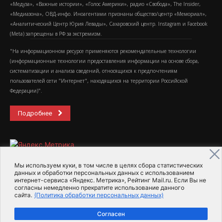
«Медуза», «Важные истории», «Голос Америки», радио «Свобода», The Insider,
«Медиазона», ОВД-инфо. Иноагентами признаны общество/центр «Мемориал»,
«Аналитический Центр Юрия Левады», Сахаровский центр. Instagram и Facebook
(Metа) запрещены в РФ за экстремизм.
"На информационном ресурсе применяются рекомендательные технологии
(информационные технологии предоставления информации на основе сбора,
систематизации и анализа сведений, относящихся к предпочтениям
пользователей сети "Интернет", находящихся на территории Российской
Федерации)".
Подробнее
Мы используем куки, в том числе в целях сбора статистических
данных и обработки персональных данных с использованием
интернет-сервиса «Яндекс. Метрика», Рейтинг Mail.ru. Если Вы не
2015-2026- Информационное агентство МедиаПоток
согласны немедленно прекратите использование данного
сайта.
(Политика обработки персональных данных)
Для справки
Об издании
Пользовательское соглашение
Согласен
Политика обработки персональных данных