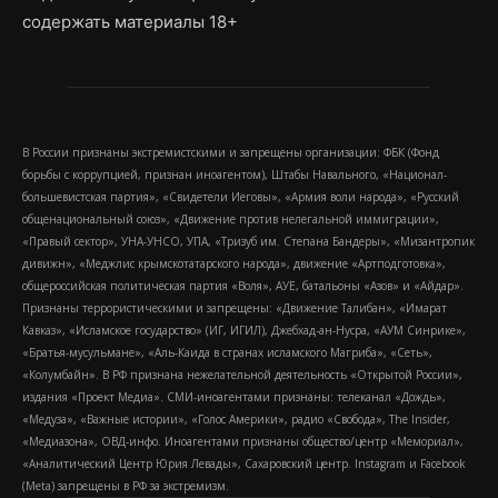
содержать материалы 18+
В России признаны экстремистскими и запрещены организации: ФБК (Фонд
борьбы с коррупцией, признан иноагентом), Штабы Навального, «Национал-
большевистская партия», «Свидетели Иеговы», «Армия воли народа», «Русский
общенациональный союз», «Движение против нелегальной иммиграции»,
«Правый сектор», УНА-УНСО, УПА, «Тризуб им. Степана Бандеры», «Мизантропик
дивижн», «Меджлис крымскотатарского народа», движение «Артподготовка»,
общероссийская политическая партия «Воля», АУЕ, батальоны «Азов» и «Айдар».
Признаны террористическими и запрещены: «Движение Талибан», «Имарат
Кавказ», «Исламское государство» (ИГ, ИГИЛ), Джебхад-ан-Нусра, «АУМ Синрике»,
«Братья-мусульмане», «Аль-Каида в странах исламского Магриба», «Сеть»,
«Колумбайн». В РФ признана нежелательной деятельность «Открытой России»,
издания «Проект Медиа». СМИ-иноагентами признаны: телеканал «Дождь»,
«Медуза», «Важные истории», «Голос Америки», радио «Свобода», The Insider,
«Медиазона», ОВД-инфо. Иноагентами признаны общество/центр «Мемориал»,
«Аналитический Центр Юрия Левады», Сахаровский центр. Instagram и Facebook
(Metа) запрещены в РФ за экстремизм.