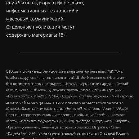
службы по надзору в сфере связи,
информационных технологий и
массовых коммуникаций
Отдельные публикации могут
содержать материалы 18+
В России признаны экстремистскими и запрещены организации: ФБК (Фонд
борьбы с коррупцией, признан иноагентом), Штабы Навального, «Национал-
большевистская партия», «Свидетели Иеговы», «Армия воли народа», «Русский
общенациональный союз», «Движение против нелегальной иммиграции»,
«Правый сектор», УНА-УНСО, УПА, «Тризуб им. Степана Бандеры», «Мизантропик
дивижн», «Меджлис крымскотатарского народа», движение «Артподготовка»,
общероссийская политическая партия «Воля», АУЕ, батальоны «Азов» и «Айдар».
Признаны террористическими и запрещены: «Движение Талибан», «Имарат
Кавказ», «Исламское государство» (ИГ, ИГИЛ), Джебхад-ан-Нусра, «АУМ Синрике»,
«Братья-мусульмане», «Аль-Каида в странах исламского Магриба», «Сеть»,
«Колумбайн». В РФ признана нежелательной деятельность «Открытой России»,