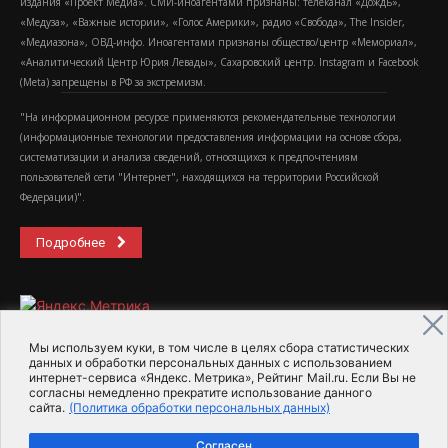
издания «Проект Медиа». СМИ-иноагентами признаны: телеканал «Дождь»,
«Медуза», «Важные истории», «Голос Америки», радио «Свобода», The Insider,
«Медиазона», ОВД-инфо. Иноагентами признаны общество/центр «Мемориал»,
«Аналитический Центр Юрия Левады», Сахаровский центр. Instagram и Facebook
(Metа) запрещены в РФ за экстремизм.
"На информационном ресурсе применяются рекомендательные технологии
(информационные технологии предоставления информации на основе сбора,
систематизации и анализа сведений, относящихся к предпочтениям
пользователей сети "Интернет", находящихся на территории Российской
Федерации)".
Подробнее
Мы используем куки, в том числе в целях сбора статистических
данных и обработки персональных данных с использованием
интернет-сервиса «Яндекс. Метрика», Рейтинг Mail.ru. Если Вы не
2015-2026- Информационное агентство МедиаПоток
согласны немедленно прекратите использование данного
сайта.
(Политика обработки персональных данных)
Для справки
Об издании
Пользовательское соглашение
Согласен