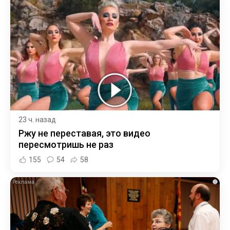
23 ч. назад
Ржу не переставая, это видео
пересмотришь не раз
155
54
58
i