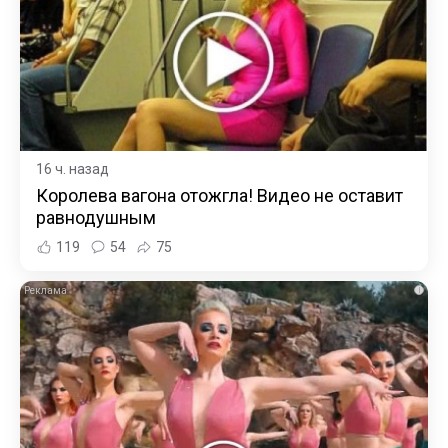
16 ч. назад
Королева вагона отожгла! Видео не оставит
равнодушным
119
54
75
i