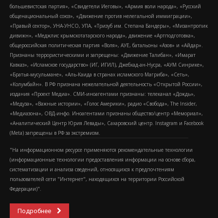
большевистская партия», «Свидетели Иеговы», «Армия воли народа», «Русский
общенациональный союз», «Движение против нелегальной иммиграции»,
«Правый сектор», УНА-УНСО, УПА, «Тризуб им. Степана Бандеры», «Мизантропик
дивижн», «Меджлис крымскотатарского народа», движение «Артподготовка»,
общероссийская политическая партия «Воля», АУЕ, батальоны «Азов» и «Айдар».
Признаны террористическими и запрещены: «Движение Талибан», «Имарат
Кавказ», «Исламское государство» (ИГ, ИГИЛ), Джебхад-ан-Нусра, «АУМ Синрике»,
«Братья-мусульмане», «Аль-Каида в странах исламского Магриба», «Сеть»,
«Колумбайн». В РФ признана нежелательной деятельность «Открытой России»,
издания «Проект Медиа». СМИ-иноагентами признаны: телеканал «Дождь»,
«Медуза», «Важные истории», «Голос Америки», радио «Свобода», The Insider,
«Медиазона», ОВД-инфо. Иноагентами признаны общество/центр «Мемориал»,
«Аналитический Центр Юрия Левады», Сахаровский центр. Instagram и Facebook
(Metа) запрещены в РФ за экстремизм.
"На информационном ресурсе применяются рекомендательные технологии
(информационные технологии предоставления информации на основе сбора,
систематизации и анализа сведений, относящихся к предпочтениям
пользователей сети "Интернет", находящихся на территории Российской
Федерации)".
Подробнее