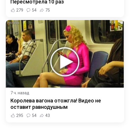
Пересмотрела 10 раз
279
54
75
i
7 ч. назад
Королева вагона отожгла! Видео не
оставит равнодушным
295
54
43