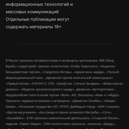
информационных технологий и
массовых коммуникаций
Отдельные публикации могут
содержать материалы 18+
В России признаны экстремистскими и запрещены организации: ФБК (Фонд
борьбы с коррупцией, признан иноагентом), Штабы Навального, «Национал-
большевистская партия», «Свидетели Иеговы», «Армия воли народа», «Русский
общенациональный союз», «Движение против нелегальной иммиграции»,
«Правый сектор», УНА-УНСО, УПА, «Тризуб им. Степана Бандеры», «Мизантропик
дивижн», «Меджлис крымскотатарского народа», движение «Артподготовка»,
общероссийская политическая партия «Воля», АУЕ, батальоны «Азов» и «Айдар».
Признаны террористическими и запрещены: «Движение Талибан», «Имарат
Кавказ», «Исламское государство» (ИГ, ИГИЛ), Джебхад-ан-Нусра, «АУМ Синрике»,
«Братья-мусульмане», «Аль-Каида в странах исламского Магриба», «Сеть»,
«Колумбайн». В РФ признана нежелательной деятельность «Открытой России»,
издания «Проект Медиа». СМИ-иноагентами признаны: телеканал «Дождь»,