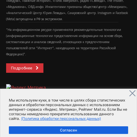
«Медуза», «Важные истории», «Голос Америки», радио «Свобода», The Insider,
«Медиазона», ОВД-инфо. Иноагентами признаны общество/центр «Мемориал»,
«Аналитический Центр Юрия Левады», Сахаровский центр. Instagram и Facebook
(Metа) запрещены в РФ за экстремизм.
"На информационном ресурсе применяются рекомендательные технологии
(информационные технологии предоставления информации на основе сбора,
систематизации и анализа сведений, относящихся к предпочтениям
пользователей сети "Интернет", находящихся на территории Российской
Федерации)".
Подробнее
Мы используем куки, в том числе в целях сбора статистических
данных и обработки персональных данных с использованием
интернет-сервиса «Яндекс. Метрика», Рейтинг Mail.ru. Если Вы не
2015-2026- Информационное агентство МедиаПоток
согласны немедленно прекратите использование данного
сайта.
(Политика обработки персональных данных)
Для справки
Об издании
Пользовательское соглашение
Согласен
Политика обработки персональных данных