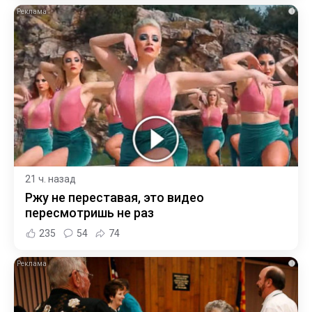
i
21 ч. назад
Ржу не переставая, это видео
пересмотришь не раз
235
54
74
i