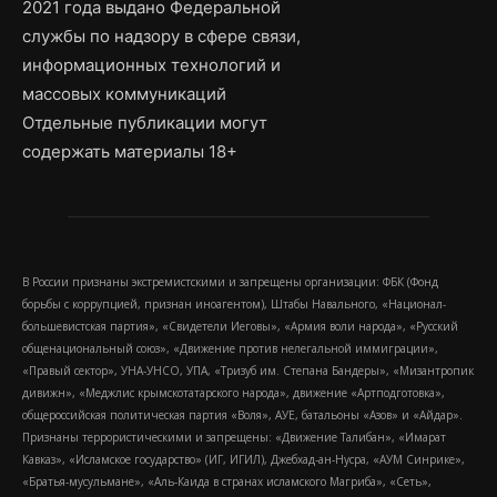
2021 года выдано Федеральной
службы по надзору в сфере связи,
информационных технологий и
массовых коммуникаций
Отдельные публикации могут
содержать материалы 18+
В России признаны экстремистскими и запрещены организации: ФБК (Фонд
борьбы с коррупцией, признан иноагентом), Штабы Навального, «Национал-
большевистская партия», «Свидетели Иеговы», «Армия воли народа», «Русский
общенациональный союз», «Движение против нелегальной иммиграции»,
«Правый сектор», УНА-УНСО, УПА, «Тризуб им. Степана Бандеры», «Мизантропик
дивижн», «Меджлис крымскотатарского народа», движение «Артподготовка»,
общероссийская политическая партия «Воля», АУЕ, батальоны «Азов» и «Айдар».
Признаны террористическими и запрещены: «Движение Талибан», «Имарат
Кавказ», «Исламское государство» (ИГ, ИГИЛ), Джебхад-ан-Нусра, «АУМ Синрике»,
«Братья-мусульмане», «Аль-Каида в странах исламского Магриба», «Сеть»,