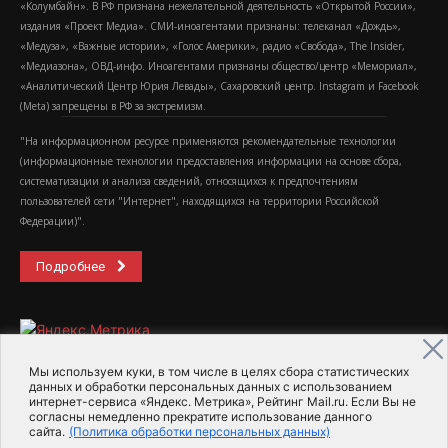
«Колумбайн». В РФ признана нежелательной деятельность «Открытой России»,
издания «Проект Медиа». СМИ-иноагентами признаны: телеканал «Дождь»,
«Медуза», «Важные истории», «Голос Америки», радио «Свобода», The Insider,
«Медиазона», ОВД-инфо. Иноагентами признаны общество/центр «Мемориал»,
«Аналитический Центр Юрия Левады», Сахаровский центр. Instagram и Facebook
(Metа) запрещены в РФ за экстремизм.
"На информационном ресурсе применяются рекомендательные технологии
(информационные технологии предоставления информации на основе сбора,
систематизации и анализа сведений, относящихся к предпочтениям
пользователей сети "Интернет", находящихся на территории Российской
Федерации)".
Подробнее
Мы используем куки, в том числе в целях сбора статистических
данных и обработки персональных данных с использованием
интернет-сервиса «Яндекс. Метрика», Рейтинг Mail.ru. Если Вы не
2015-2026- Информационное агентство МедиаПоток
согласны немедленно прекратите использование данного
сайта.
(Политика обработки персональных данных)