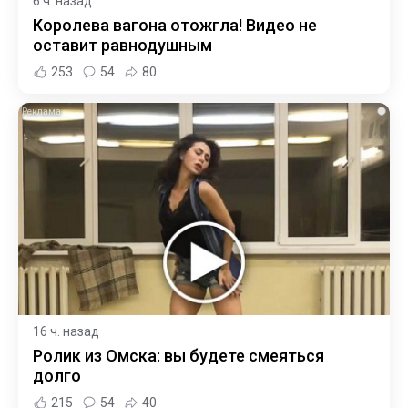
6 ч. назад
Королева вагона отожгла! Видео не
оставит равнодушным
253
54
80
i
16 ч. назад
Ролик из Омска: вы будете смеяться
долго
215
54
40