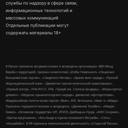
службы по надзору в сфере связи,
информационных технологий и
массовых коммуникаций
Отдельные публикации могут
содержать материалы 18+
В России признаны экстремистскими и запрещены организации: ФБК (Фонд
борьбы с коррупцией, признан иноагентом), Штабы Навального, «Национал-
большевистская партия», «Свидетели Иеговы», «Армия воли народа», «Русский
общенациональный союз», «Движение против нелегальной иммиграции»,
«Правый сектор», УНА-УНСО, УПА, «Тризуб им. Степана Бандеры», «Мизантропик
дивижн», «Меджлис крымскотатарского народа», движение «Артподготовка»,
общероссийская политическая партия «Воля», АУЕ, батальоны «Азов» и «Айдар».
Признаны террористическими и запрещены: «Движение Талибан», «Имарат
Кавказ», «Исламское государство» (ИГ, ИГИЛ), Джебхад-ан-Нусра, «АУМ Синрике»,
«Братья-мусульмане», «Аль-Каида в странах исламского Магриба», «Сеть»,
«Колумбайн». В РФ признана нежелательной деятельность «Открытой России»,