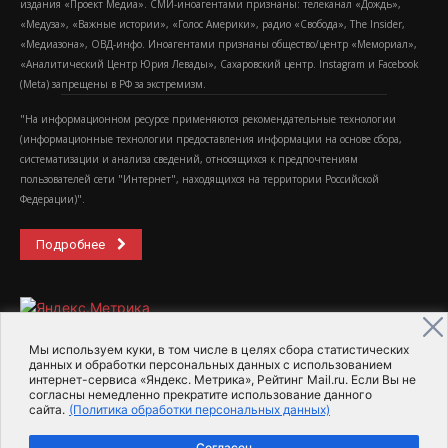
издания «Проект Медиа». СМИ-иноагентами признаны: телеканал «Дождь»,
«Медуза», «Важные истории», «Голос Америки», радио «Свобода», The Insider,
«Медиазона», ОВД-инфо. Иноагентами признаны общество/центр «Мемориал»,
«Аналитический Центр Юрия Левады», Сахаровский центр. Instagram и Facebook
(Metа) запрещены в РФ за экстремизм.
"На информационном ресурсе применяются рекомендательные технологии
(информационные технологии предоставления информации на основе сбора,
систематизации и анализа сведений, относящихся к предпочтениям
пользователей сети "Интернет", находящихся на территории Российской
Федерации)".
Подробнее
Мы используем куки, в том числе в целях сбора статистических
данных и обработки персональных данных с использованием
интернет-сервиса «Яндекс. Метрика», Рейтинг Mail.ru. Если Вы не
2015-2026- Информационное агентство МедиаПоток
согласны немедленно прекратите использование данного
сайта.
(Политика обработки персональных данных)
Для справки
Об издании
Пользовательское соглашение
Согласен