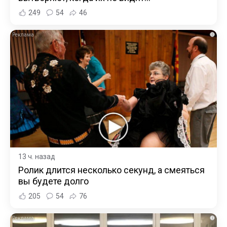
249
54
46
i
13 ч. назад
Ролик длится несколько секунд, а смеяться
вы будете долго
205
54
76
i