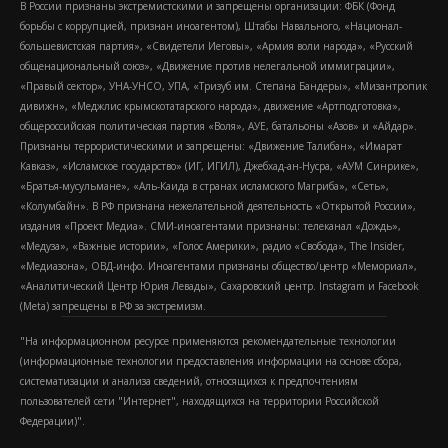
В России признаны экстремистскими и запрещены организации: ФБК (Фонд
борьбы с коррупцией, признан иноагентом), Штабы Навального, «Национал-
большевистская партия», «Свидетели Иеговы», «Армия воли народа», «Русский
общенациональный союз», «Движение против нелегальной иммиграции»,
«Правый сектор», УНА-УНСО, УПА, «Тризуб им. Степана Бандеры», «Мизантропик
дивижн», «Меджлис крымскотатарского народа», движение «Артподготовка»,
общероссийская политическая партия «Воля», АУЕ, батальоны «Азов» и «Айдар».
Признаны террористическими и запрещены: «Движение Талибан», «Имарат
Кавказ», «Исламское государство» (ИГ, ИГИЛ), Джебхад-ан-Нусра, «АУМ Синрике»,
«Братья-мусульмане», «Аль-Каида в странах исламского Магриба», «Сеть»,
«Колумбайн». В РФ признана нежелательной деятельность «Открытой России»,
издания «Проект Медиа». СМИ-иноагентами признаны: телеканал «Дождь»,
«Медуза», «Важные истории», «Голос Америки», радио «Свобода», The Insider,
«Медиазона», ОВД-инфо. Иноагентами признаны общество/центр «Мемориал»,
«Аналитический Центр Юрия Левады», Сахаровский центр. Instagram и Facebook
(Metа) запрещены в РФ за экстремизм.
"На информационном ресурсе применяются рекомендательные технологии
(информационные технологии предоставления информации на основе сбора,
систематизации и анализа сведений, относящихся к предпочтениям
пользователей сети "Интернет", находящихся на территории Российской
Федерации)".