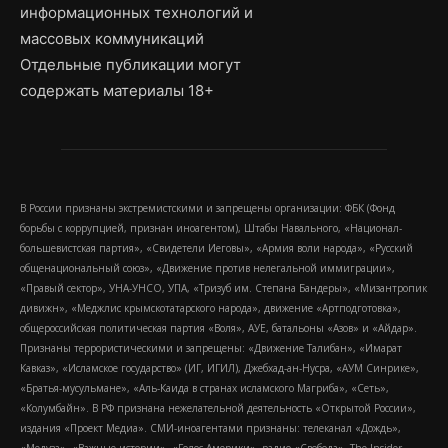
информационных технологий и
массовых коммуникаций
Отдельные публикации могут
содержать материалы 18+
В России признаны экстремистскими и запрещены организации: ФБК (Фонд
борьбы с коррупцией, признан иноагентом), Штабы Навального, «Национал-
большевистская партия», «Свидетели Иеговы», «Армия воли народа», «Русский
общенациональный союз», «Движение против нелегальной иммиграции»,
«Правый сектор», УНА-УНСО, УПА, «Тризуб им. Степана Бандеры», «Мизантропик
дивижн», «Меджлис крымскотатарского народа», движение «Артподготовка»,
общероссийская политическая партия «Воля», АУЕ, батальоны «Азов» и «Айдар».
Признаны террористическими и запрещены: «Движение Талибан», «Имарат
Кавказ», «Исламское государство» (ИГ, ИГИЛ), Джебхад-ан-Нусра, «АУМ Синрике»,
«Братья-мусульмане», «Аль-Каида в странах исламского Магриба», «Сеть»,
«Колумбайн». В РФ признана нежелательной деятельность «Открытой России»,
издания «Проект Медиа». СМИ-иноагентами признаны: телеканал «Дождь»,