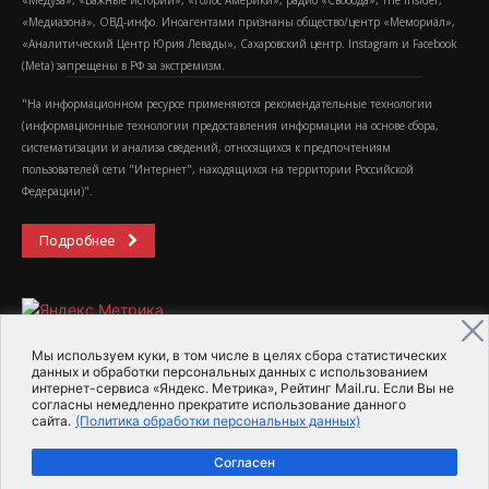
«Медуза», «Важные истории», «Голос Америки», радио «Свобода», The Insider,
«Медиазона», ОВД-инфо. Иноагентами признаны общество/центр «Мемориал»,
«Аналитический Центр Юрия Левады», Сахаровский центр. Instagram и Facebook
(Metа) запрещены в РФ за экстремизм.
"На информационном ресурсе применяются рекомендательные технологии
(информационные технологии предоставления информации на основе сбора,
систематизации и анализа сведений, относящихся к предпочтениям
пользователей сети "Интернет", находящихся на территории Российской
Федерации)".
Подробнее
Мы используем куки, в том числе в целях сбора статистических
данных и обработки персональных данных с использованием
интернет-сервиса «Яндекс. Метрика», Рейтинг Mail.ru. Если Вы не
2015-2026- Информационное агентство МедиаПоток
согласны немедленно прекратите использование данного
сайта.
(Политика обработки персональных данных)
Для справки
Об издании
Пользовательское соглашение
Согласен
Политика обработки персональных данных