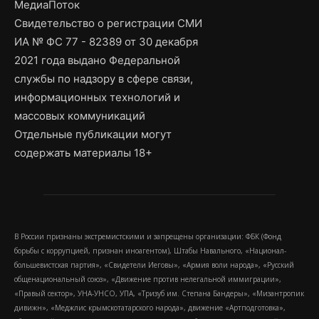
МедиаПоток
Свидетельство о регистрации СМИ
ИА № ФС 77 - 82389 от 30 декабря
2021 года выдано Федеральной
службы по надзору в сфере связи,
информационных технологий и
массовых коммуникаций
Отдельные публикации могут
содержать материалы 18+
В России признаны экстремистскими и запрещены организации: ФБК (Фонд
борьбы с коррупцией, признан иноагентом), Штабы Навального, «Национал-
большевистская партия», «Свидетели Иеговы», «Армия воли народа», «Русский
общенациональный союз», «Движение против нелегальной иммиграции»,
«Правый сектор», УНА-УНСО, УПА, «Тризуб им. Степана Бандеры», «Мизантропик
дивижн», «Меджлис крымскотатарского народа», движение «Артподготовка»,