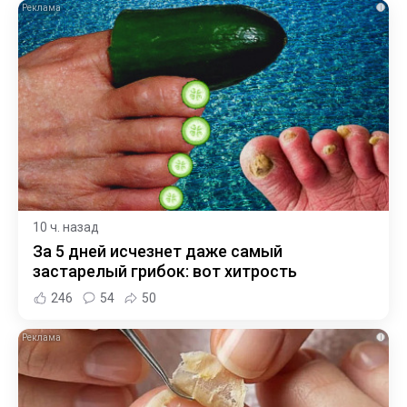
i
10 ч. назад
За 5 дней исчезнет даже самый
застарелый грибок: вот хитрость
246
54
50
i