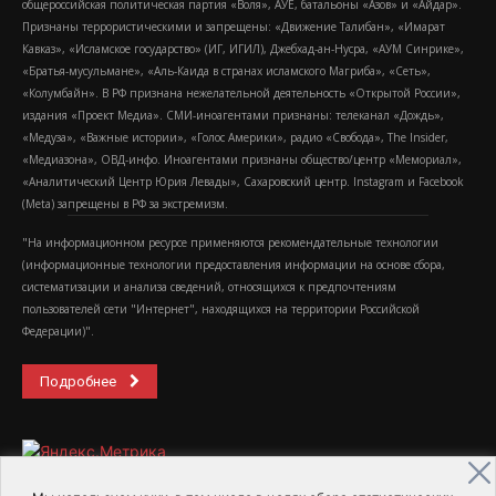
общероссийская политическая партия «Воля», АУЕ, батальоны «Азов» и «Айдар».
Признаны террористическими и запрещены: «Движение Талибан», «Имарат
Кавказ», «Исламское государство» (ИГ, ИГИЛ), Джебхад-ан-Нусра, «АУМ Синрике»,
«Братья-мусульмане», «Аль-Каида в странах исламского Магриба», «Сеть»,
«Колумбайн». В РФ признана нежелательной деятельность «Открытой России»,
издания «Проект Медиа». СМИ-иноагентами признаны: телеканал «Дождь»,
«Медуза», «Важные истории», «Голос Америки», радио «Свобода», The Insider,
«Медиазона», ОВД-инфо. Иноагентами признаны общество/центр «Мемориал»,
«Аналитический Центр Юрия Левады», Сахаровский центр. Instagram и Facebook
(Metа) запрещены в РФ за экстремизм.
"На информационном ресурсе применяются рекомендательные технологии
(информационные технологии предоставления информации на основе сбора,
систематизации и анализа сведений, относящихся к предпочтениям
пользователей сети "Интернет", находящихся на территории Российской
Федерации)".
Подробнее