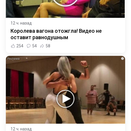
12 ч. назад
Королева вагона отожгла! Видео не
оставит равнодушным
254
54
58
i
12 ч. назад