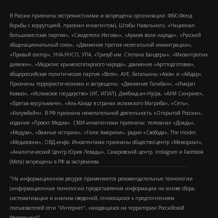
В России признаны экстремистскими и запрещены организации: ФБК (Фонд
борьбы с коррупцией, признан иноагентом), Штабы Навального, «Национал-
большевистская партия», «Свидетели Иеговы», «Армия воли народа», «Русский
общенациональный союз», «Движение против нелегальной иммиграции»,
«Правый сектор», УНА-УНСО, УПА, «Тризуб им. Степана Бандеры», «Мизантропик
дивижн», «Меджлис крымскотатарского народа», движение «Артподготовка»,
общероссийская политическая партия «Воля», АУЕ, батальоны «Азов» и «Айдар».
Признаны террористическими и запрещены: «Движение Талибан», «Имарат
Кавказ», «Исламское государство» (ИГ, ИГИЛ), Джебхад-ан-Нусра, «АУМ Синрике»,
«Братья-мусульмане», «Аль-Каида в странах исламского Магриба», «Сеть»,
«Колумбайн». В РФ признана нежелательной деятельность «Открытой России»,
издания «Проект Медиа». СМИ-иноагентами признаны: телеканал «Дождь»,
«Медуза», «Важные истории», «Голос Америки», радио «Свобода», The Insider,
«Медиазона», ОВД-инфо. Иноагентами признаны общество/центр «Мемориал»,
«Аналитический Центр Юрия Левады», Сахаровский центр. Instagram и Facebook
(Metа) запрещены в РФ за экстремизм.
"На информационном ресурсе применяются рекомендательные технологии
(информационные технологии предоставления информации на основе сбора,
систематизации и анализа сведений, относящихся к предпочтениям
пользователей сети "Интернет", находящихся на территории Российской
Федерации)".