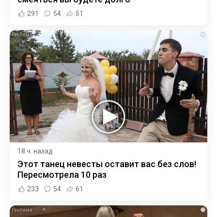
291
54
51
i
18 ч. назад
Этот танец невесты оставит вас без слов!
Пересмотрела 10 раз
233
54
61
i