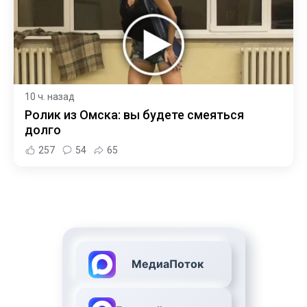
10 ч. назад
Ролик из Омска: вы будете смеяться
долго
257
54
65
МедиаПоток