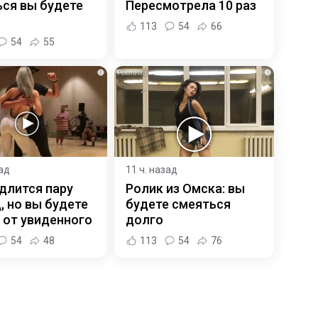
ся вы будете
Пересмотрела 10 раз
113
54
66
54
55
i
i
зад
11 ч. назад
длится пару
Ролик из Омска: вы
, но вы будете
будете смеяться
 от увиденного
долго
54
48
113
54
76