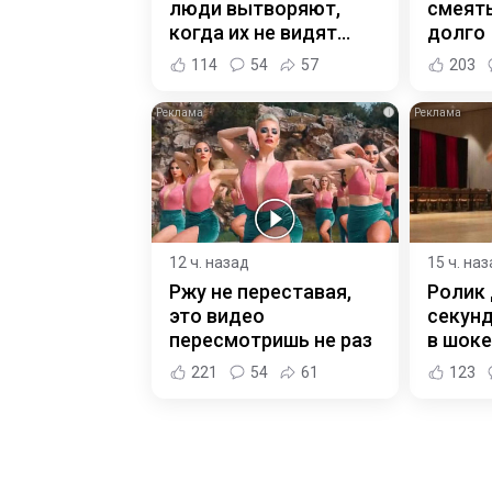
люди вытворяют,
смеять
когда их не видят...
долго
114
54
57
203
i
12 ч. назад
15 ч. на
Ржу не переставая,
Ролик 
это видео
секунд
пересмотришь не раз
в шоке
221
54
61
123