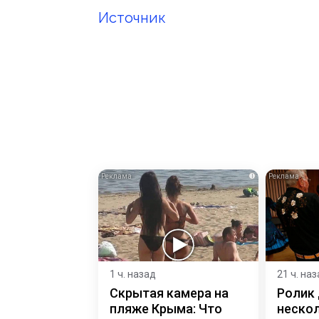
Источник
i
1 ч. назад
21 ч. на
Скрытая камера на
Ролик
пляже Крыма: Что
нескол