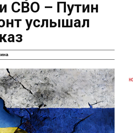
и СВО – Путин
ронт услышал
каз
гина
Н