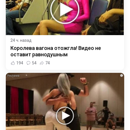
24 ч. назад
Королева вагона отожгла! Видео не
оставит равнодушным
194
54
74
i