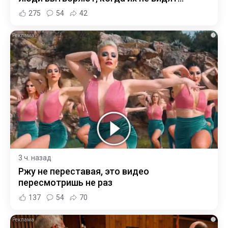
275
54
42
i
3 ч. назад
Ржу не переставая, это видео
пересмотришь не раз
137
54
70
i