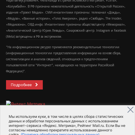
«Братья-мусульмане», «Аль-Каида в странах исламского Магриба», «Сеть»,
«Колумбайн». В РФ признана нежелательной деятельность «Открытой России»,
издания «Проект Медиа». СМИ-иноагентами признаны: телеканал «Дождь»,
«Медуза», «Важные истории», «Голос Америки», радио «Свобода», The Insider,
«Медиазона», ОВД-инфо. Иноагентами признаны общество/центр «Мемориал»,
«Аналитический Центр Юрия Левады», Сахаровский центр. Instagram и Facebook
(Metа) запрещены в РФ за экстремизм.
"На информационном ресурсе применяются рекомендательные технологии
(информационные технологии предоставления информации на основе сбора,
систематизации и анализа сведений, относящихся к предпочтениям
пользователей сети "Интернет", находящихся на территории Российской
Федерации)".
Подробнее
Мы используем куки, в том числе в целях сбора статистических
данных и обработки персональных данных с использованием
интернет-сервиса «Яндекс. Метрика», Рейтинг Mail.ru. Если Вы не
2015-2026- Информационное агентство МедиаПоток
согласны немедленно прекратите использование данного
сайта.
(Политика обработки персональных данных)