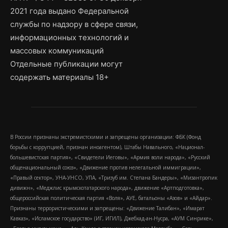
2021 года выдано Федеральной
службы по надзору в сфере связи,
информационных технологий и
массовых коммуникаций
Отдельные публикации могут
содержать материалы 18+
В России признаны экстремистскими и запрещены организации: ФБК (Фонд
борьбы с коррупцией, признан иноагентом), Штабы Навального, «Национал-
большевистская партия», «Свидетели Иеговы», «Армия воли народа», «Русский
общенациональный союз», «Движение против нелегальной иммиграции»,
«Правый сектор», УНА-УНСО, УПА, «Тризуб им. Степана Бандеры», «Мизантропик
дивижн», «Меджлис крымскотатарского народа», движение «Артподготовка»,
общероссийская политическая партия «Воля», АУЕ, батальоны «Азов» и «Айдар».
Признаны террористическими и запрещены: «Движение Талибан», «Имарат
Кавказ», «Исламское государство» (ИГ, ИГИЛ), Джебхад-ан-Нусра, «АУМ Синрике»,