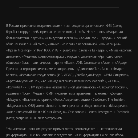
В России признаны экстремистскими и запрещены организации: ФБК (Фонд
борьбы с коррупцией, признан иноагентом), Штабы Навального, «Национал-
большевистская партия», «Свидетели Иеговы», «Армия воли народа», «Русский
общенациональный союз», «Движение против нелегальной иммиграции»,
«Правый сектор», УНА-УНСО, УПА, «Тризуб им. Степана Бандеры», «Мизантропик
дивижн», «Меджлис крымскотатарского народа», движение «Артподготовка»,
общероссийская политическая партия «Воля», АУЕ, батальоны «Азов» и «Айдар».
Признаны террористическими и запрещены: «Движение Талибан», «Имарат
Кавказ», «Исламское государство» (ИГ, ИГИЛ), Джебхад-ан-Нусра, «АУМ Синрике»,
«Братья-мусульмане», «Аль-Каида в странах исламского Магриба», «Сеть»,
«Колумбайн». В РФ признана нежелательной деятельность «Открытой России»,
издания «Проект Медиа». СМИ-иноагентами признаны: телеканал «Дождь»,
«Медуза», «Важные истории», «Голос Америки», радио «Свобода», The Insider,
«Медиазона», ОВД-инфо. Иноагентами признаны общество/центр «Мемориал»,
«Аналитический Центр Юрия Левады», Сахаровский центр. Instagram и Facebook
(Metа) запрещены в РФ за экстремизм.
"На информационном ресурсе применяются рекомендательные технологии
(информационные технологии предоставления информации на основе сбора,