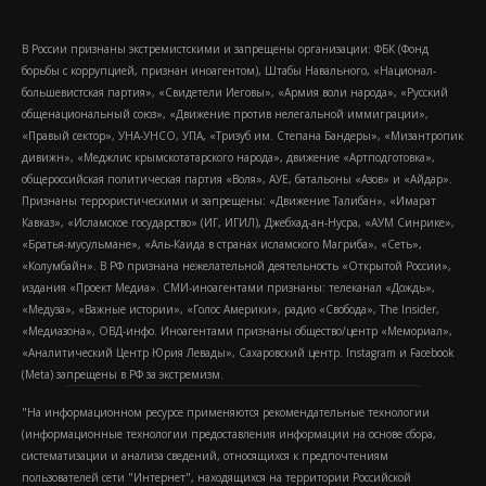
В России признаны экстремистскими и запрещены организации: ФБК (Фонд
борьбы с коррупцией, признан иноагентом), Штабы Навального, «Национал-
большевистская партия», «Свидетели Иеговы», «Армия воли народа», «Русский
общенациональный союз», «Движение против нелегальной иммиграции»,
«Правый сектор», УНА-УНСО, УПА, «Тризуб им. Степана Бандеры», «Мизантропик
дивижн», «Меджлис крымскотатарского народа», движение «Артподготовка»,
общероссийская политическая партия «Воля», АУЕ, батальоны «Азов» и «Айдар».
Признаны террористическими и запрещены: «Движение Талибан», «Имарат
Кавказ», «Исламское государство» (ИГ, ИГИЛ), Джебхад-ан-Нусра, «АУМ Синрике»,
«Братья-мусульмане», «Аль-Каида в странах исламского Магриба», «Сеть»,
«Колумбайн». В РФ признана нежелательной деятельность «Открытой России»,
издания «Проект Медиа». СМИ-иноагентами признаны: телеканал «Дождь»,
«Медуза», «Важные истории», «Голос Америки», радио «Свобода», The Insider,
«Медиазона», ОВД-инфо. Иноагентами признаны общество/центр «Мемориал»,
«Аналитический Центр Юрия Левады», Сахаровский центр. Instagram и Facebook
(Metа) запрещены в РФ за экстремизм.
"На информационном ресурсе применяются рекомендательные технологии
(информационные технологии предоставления информации на основе сбора,
систематизации и анализа сведений, относящихся к предпочтениям
пользователей сети "Интернет", находящихся на территории Российской