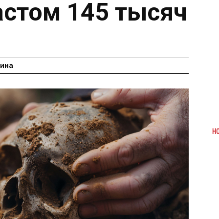
астом 145 тысяч
гина
Н