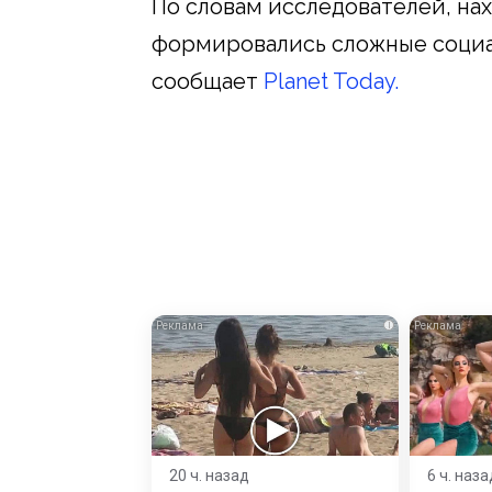
По словам исследователей, нах
формировались сложные социа
сообщает
Planet Today.
i
20 ч. назад
6 ч. наза