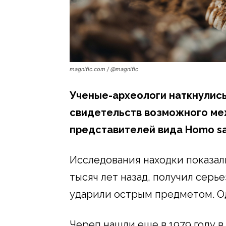
magnific.com / @magnific
Ученые-археологи наткнулись
свидетельств возможного ме
представителей вида Homo sa
Исследования находки показали
тысяч лет назад, получил серье
ударили острым предметом. Од
Череп нашли еще в 1979 году 