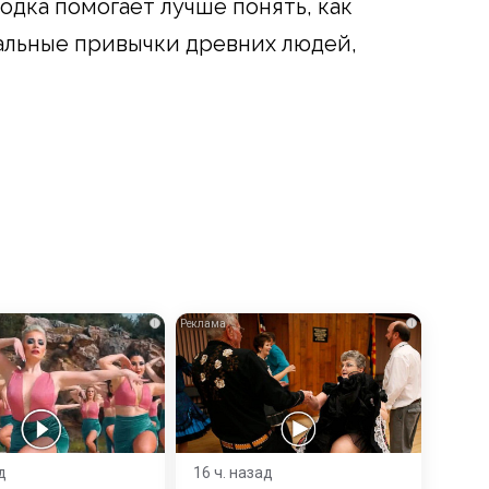
одка помогает лучше понять, как
льные привычки древних людей,
i
i
д
16 ч. назад