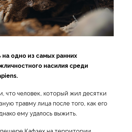
 на одно из самых ранних
жличностного насилия среди
piens.
, что человек, который жил десятки
зную травму лица после того, как его
нако ему удалось выжить.
в пещере Кафзех на территории