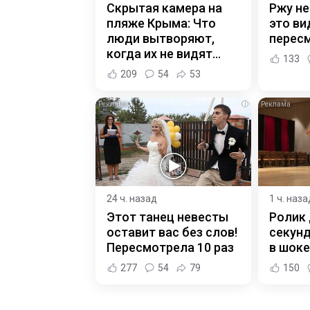
Скрытая камера на
Ржу не
пляже Крыма: Что
это ви
люди вытворяют,
пересм
когда их не видят...
133
209
54
53
i
24 ч. назад
1 ч. наза
Этот танец невесты
Ролик 
оставит вас без слов!
секунд
Пересмотрела 10 раз
в шоке
277
54
79
150