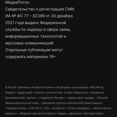
МедиаПоток
Свидетельство о регистрации СМИ
ИА № ФС 77 - 82389 от 30 декабря
2021 года выдано Федеральной
службы по надзору в сфере связи,
информационных технологий и
массовых коммуникаций
Отдельные публикации могут
содержать материалы 18+
В России признаны экстремистскими и запрещены организации: ФБК (Фонд
борьбы с коррупцией, признан иноагентом), Штабы Навального, «Национал-
большевистская партия», «Свидетели Иеговы», «Армия воли народа», «Русский
общенациональный союз», «Движение против нелегальной иммиграции»,
«Правый сектор», УНА-УНСО, УПА, «Тризуб им. Степана Бандеры», «Мизантропик
дивижн», «Меджлис крымскотатарского народа», движение «Артподготовка»,