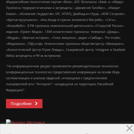
общероссийская политическая партия «Воля», АУЕ, батальоны «Азов» и «Айдар».
Признаны террористическими и запрещены: «Движение Талибан», «Имарат
Кавказ», «Исламское государство» (ИГ, ИГИЛ), Джебхад-ан-Нусра, «АУМ Синрике»,
«Братья-мусульмане», «Аль-Каида в странах исламского Магриба», «Сеть»,
«Колумбайн». В РФ признана нежелательной деятельность «Открытой России»,
издания «Проект Медиа». СМИ-иноагентами признаны: телеканал «Дождь»,
«Медуза», «Важные истории», «Голос Америки», радио «Свобода», The Insider,
«Медиазона», ОВД-инфо. Иноагентами признаны общество/центр «Мемориал»,
«Аналитический Центр Юрия Левады», Сахаровский центр. Instagram и Facebook
(Metа) запрещены в РФ за экстремизм.
"На информационном ресурсе применяются рекомендательные технологии
(информационные технологии предоставления информации на основе сбора,
систематизации и анализа сведений, относящихся к предпочтениям
пользователей сети "Интернет", находящихся на территории Российской
Федерации)".
Подробнее