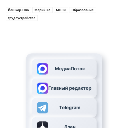
Йошкар-Ола
Марий Эл
МОСИ
Образование
трудоустройство
МедиаПоток
Главный редактор
Telegram
Дзен