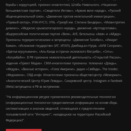
борьбы с коррупцией, признан иноагентом), Штабы Навального, «Национал-
большевистская партия», «Свидетели Иеговы», «Армия воли народа», «Русский
общенациональный союз», «Движение против нелегальной иммиграции»,
«Правый сектор», УНА-УНСО, УПА, «Тризуб им. Степана Бандеры», «Мизантропик
дивижн», «Меджлис крымскотатарского народа», движение «Артподготовка»,
общероссийская политическая партия «Воля», АУЕ, батальоны «Азов» и «Айдар».
Признаны террористическими и запрещены: «Движение Талибан», «Имарат
Кавказ», «Исламское государство» (ИГ, ИГИЛ), Джебхад-ан-Нусра, «АУМ Синрике»,
«Братья-мусульмане», «Аль-Каида в странах исламского Магриба», «Сеть»,
«Колумбайн». В РФ признана нежелательной деятельность «Открытой России»,
издания «Проект Медиа». СМИ-иноагентами признаны: телеканал «Дождь»,
«Медуза», «Важные истории», «Голос Америки», радио «Свобода», The Insider,
«Медиазона», ОВД-инфо. Иноагентами признаны общество/центр «Мемориал»,
«Аналитический Центр Юрия Левады», Сахаровский центр. Instagram и Facebook
(Metа) запрещены в РФ за экстремизм.
"На информационном ресурсе применяются рекомендательные технологии
(информационные технологии предоставления информации на основе сбора,
систематизации и анализа сведений, относящихся к предпочтениям
пользователей сети "Интернет", находящихся на территории Российской
Федерации)".