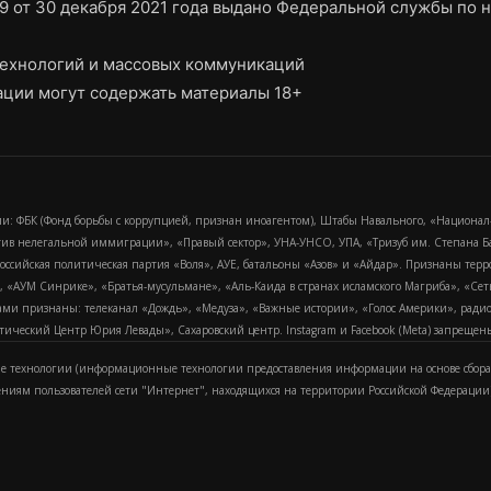
9 от 30 декабря 2021 года выдано Федеральной службы по н
ехнологий и массовых коммуникаций
ции могут содержать материалы 18+
и: ФБК (Фонд борьбы с коррупцией, признан иноагентом), Штабы Навального, «Национал
тив нелегальной иммиграции», «Правый сектор», УНА-УНСО, УПА, «Тризуб им. Степана
российская политическая партия «Воля», АУЕ, батальоны «Азов» и «Айдар». Признаны т
сра, «АУМ Синрике», «Братья-мусульмане», «Аль-Каида в странах исламского Магриба», «С
и признаны: телеканал «Дождь», «Медуза», «Важные истории», «Голос Америки», радио «
еский Центр Юрия Левады», Сахаровский центр. Instagram и Facebook (Metа) запрещены 
 технологии (информационные технологии предоставления информации на основе сбора
ениям пользователей сети "Интернет", находящихся на территории Российской Федерации)