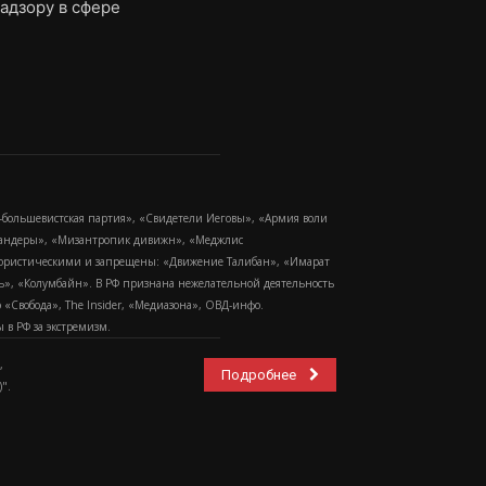
адзору в сфере
-большевистская партия», «Свидетели Иеговы», «Армия воли
 Бандеры», «Мизантропик дивижн», «Меджлис
еррористическими и запрещены: «Движение Талибан», «Имарат
еть», «Колумбайн». В РФ признана нежелательной деятельность
Свобода», The Insider, «Медиазона», ОВД-инфо.
в РФ за экстремизм.
,
Подробнее
".