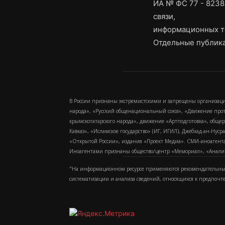
ИА № ФС 77 - 8238
связи,
информационных т
Отдельные публика
В России признаны экстремистскими и запрещены организаци
народа», «Русский общенациональный союз», «Движение про
крымскотатарского народа», движение «Артподготовка», обще
Кавказ», «Исламское государство» (ИГ, ИГИЛ), Джебхад-ан-Ну
«Открытой России», издания «Проект Медиа». СМИ-иноагентам
Иноагентами признаны общество/центр «Мемориал», «Аналитич
"На информационном ресурсе применяются рекомендательные
систематизации и анализа сведений, относящихся к предпочт