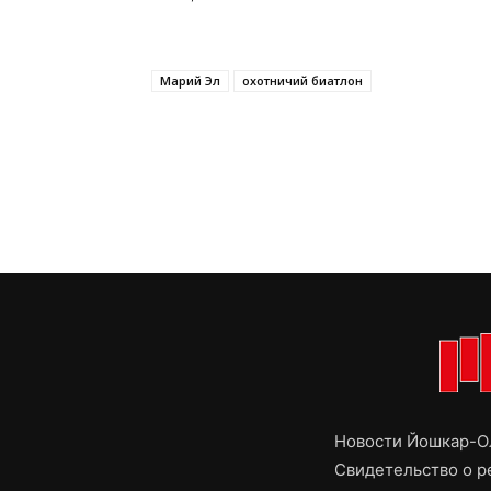
Марий Эл
охотничий биатлон
Новости Йошкар-Ол
Свидетельство о 