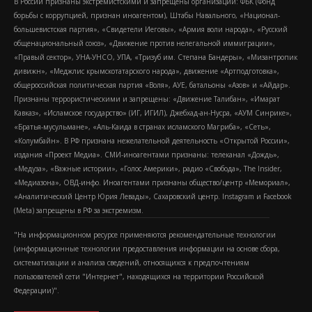
В России признаны экстремистскими и запрещены организации: ФБК (Фонд
борьбы с коррупцией, признан иноагентом), Штабы Навального, «Национал-
большевистская партия», «Свидетели Иеговы», «Армия воли народа», «Русский
общенациональный союз», «Движение против нелегальной иммиграции»,
«Правый сектор», УНА-УНСО, УПА, «Тризуб им. Степана Бандеры», «Мизантропик
дивижн», «Меджлис крымскотатарского народа», движение «Артподготовка»,
общероссийская политическая партия «Воля», АУЕ, батальоны «Азов» и «Айдар».
Признаны террористическими и запрещены: «Движение Талибан», «Имарат
Кавказ», «Исламское государство» (ИГ, ИГИЛ), Джебхад-ан-Нусра, «АУМ Синрике»,
«Братья-мусульмане», «Аль-Каида в странах исламского Магриба», «Сеть»,
«Колумбайн». В РФ признана нежелательной деятельность «Открытой России»,
издания «Проект Медиа». СМИ-иноагентами признаны: телеканал «Дождь»,
«Медуза», «Важные истории», «Голос Америки», радио «Свобода», The Insider,
«Медиазона», ОВД-инфо. Иноагентами признаны общество/центр «Мемориал»,
«Аналитический Центр Юрия Левады», Сахаровский центр. Instagram и Facebook
(Metа) запрещены в РФ за экстремизм.
"На информационном ресурсе применяются рекомендательные технологии
(информационные технологии предоставления информации на основе сбора,
систематизации и анализа сведений, относящихся к предпочтениям
пользователей сети "Интернет", находящихся на территории Российской
Федерации)".