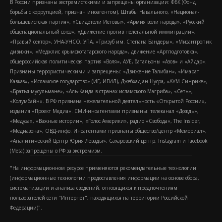
В России признаны экстремистскими и запрещены организации: ФБК (Фонд
борьбы с коррупцией, признан иноагентом), Штабы Навального, «Национал-
большевистская партия», «Свидетели Иеговы», «Армия воли народа», «Русский
общенациональный союз», «Движение против нелегальной иммиграции»,
«Правый сектор», УНА-УНСО, УПА, «Тризуб им. Степана Бандеры», «Мизантропик
дивижн», «Меджлис крымскотатарского народа», движение «Артподготовка»,
общероссийская политическая партия «Воля», АУЕ, батальоны «Азов» и «Айдар».
Признаны террористическими и запрещены: «Движение Талибан», «Имарат
Кавказ», «Исламское государство» (ИГ, ИГИЛ), Джебхад-ан-Нусра, «АУМ Синрике»,
«Братья-мусульмане», «Аль-Каида в странах исламского Магриба», «Сеть»,
«Колумбайн». В РФ признана нежелательной деятельность «Открытой России»,
издания «Проект Медиа». СМИ-иноагентами признаны: телеканал «Дождь»,
«Медуза», «Важные истории», «Голос Америки», радио «Свобода», The Insider,
«Медиазона», ОВД-инфо. Иноагентами признаны общество/центр «Мемориал»,
«Аналитический Центр Юрия Левады», Сахаровский центр. Instagram и Facebook
(Metа) запрещены в РФ за экстремизм.
"На информационном ресурсе применяются рекомендательные технологии
(информационные технологии предоставления информации на основе сбора,
систематизации и анализа сведений, относящихся к предпочтениям
пользователей сети "Интернет", находящихся на территории Российской
Федерации)".