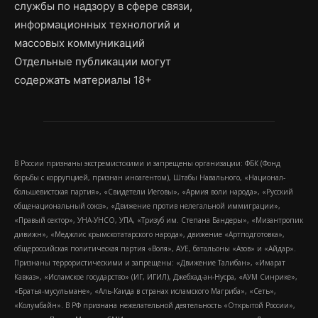
службы по надзору в сфере связи,
информационных технологий и
массовых коммуникаций
Отдельные публикации могут
содержать материалы 18+
В России признаны экстремистскими и запрещены организации: ФБК (Фонд
борьбы с коррупцией, признан иноагентом), Штабы Навального, «Национал-
большевистская партия», «Свидетели Иеговы», «Армия воли народа», «Русский
общенациональный союз», «Движение против нелегальной иммиграции»,
«Правый сектор», УНА-УНСО, УПА, «Тризуб им. Степана Бандеры», «Мизантропик
дивижн», «Меджлис крымскотатарского народа», движение «Артподготовка»,
общероссийская политическая партия «Воля», АУЕ, батальоны «Азов» и «Айдар».
Признаны террористическими и запрещены: «Движение Талибан», «Имарат
Кавказ», «Исламское государство» (ИГ, ИГИЛ), Джебхад-ан-Нусра, «АУМ Синрике»,
«Братья-мусульмане», «Аль-Каида в странах исламского Магриба», «Сеть»,
«Колумбайн». В РФ признана нежелательной деятельность «Открытой России»,