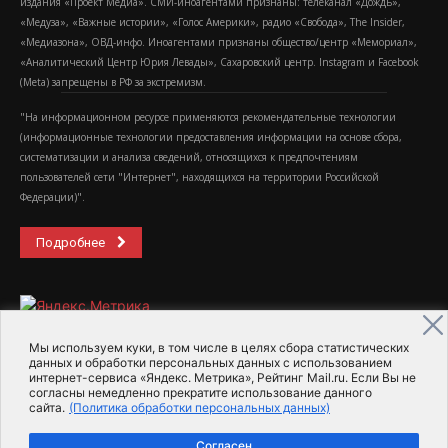
издания «Проект Медиа». СМИ-иноагентами признаны: телеканал «Дождь»,
«Медуза», «Важные истории», «Голос Америки», радио «Свобода», The Insider,
«Медиазона», ОВД-инфо. Иноагентами признаны общество/центр «Мемориал»,
«Аналитический Центр Юрия Левады», Сахаровский центр. Instagram и Facebook
(Metа) запрещены в РФ за экстремизм.
"На информационном ресурсе применяются рекомендательные технологии
(информационные технологии предоставления информации на основе сбора,
систематизации и анализа сведений, относящихся к предпочтениям
пользователей сети "Интернет", находящихся на территории Российской
Федерации)".
Подробнее
Мы используем куки, в том числе в целях сбора статистических
данных и обработки персональных данных с использованием
интернет-сервиса «Яндекс. Метрика», Рейтинг Mail.ru. Если Вы не
2015-2026- Информационное агентство МедиаПоток
согласны немедленно прекратите использование данного
сайта.
(Политика обработки персональных данных)
Для справки
Об издании
Пользовательское соглашение
Согласен