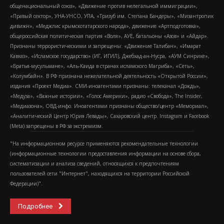
общенациональный союз», «Движение против нелегальной иммиграции»,
«Правый сектор», УНА-УНСО, УПА, «Тризуб им. Степана Бандеры», «Мизантропик
дивижн», «Меджлис крымскотатарского народа», движение «Артподготовка»,
общероссийская политическая партия «Воля», АУЕ, батальоны «Азов» и «Айдар».
Признаны террористическими и запрещены: «Движение Талибан», «Имарат
Кавказ», «Исламское государство» (ИГ, ИГИЛ), Джебхад-ан-Нусра, «АУМ Синрике»,
«Братья-мусульмане», «Аль-Каида в странах исламского Магриба», «Сеть»,
«Колумбайн». В РФ признана нежелательной деятельность «Открытой России»,
издания «Проект Медиа». СМИ-иноагентами признаны: телеканал «Дождь»,
«Медуза», «Важные истории», «Голос Америки», радио «Свобода», The Insider,
«Медиазона», ОВД-инфо. Иноагентами признаны общество/центр «Мемориал»,
«Аналитический Центр Юрия Левады», Сахаровский центр. Instagram и Facebook
(Metа) запрещены в РФ за экстремизм.
"На информационном ресурсе применяются рекомендательные технологии
(информационные технологии предоставления информации на основе сбора,
систематизации и анализа сведений, относящихся к предпочтениям
пользователей сети "Интернет", находящихся на территории Российской
Федерации)".
Подробнее