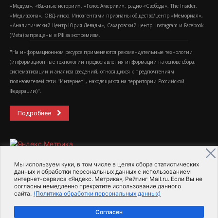
«Медуза», «Важные истории», «Голос Америки», радио «Свобода», The Insider,
«Медиазона», ОВД-инфо. Иноагентами признаны общество/центр «Мемориал»,
«Аналитический Центр Юрия Левады», Сахаровский центр. Instagram и Facebook
(Metа) запрещены в РФ за экстремизм.
"На информационном ресурсе применяются рекомендательные технологии
(информационные технологии предоставления информации на основе сбора,
систематизации и анализа сведений, относящихся к предпочтениям
пользователей сети "Интернет", находящихся на территории Российской
Федерации)".
Подробнее
Мы используем куки, в том числе в целях сбора статистических
данных и обработки персональных данных с использованием
интернет-сервиса «Яндекс. Метрика», Рейтинг Mail.ru. Если Вы не
2015-2026- Информационное агентство МедиаПоток
согласны немедленно прекратите использование данного
сайта.
(Политика обработки персональных данных)
Для справки
Об издании
Пользовательское соглашение
Согласен
Политика обработки персональных данных