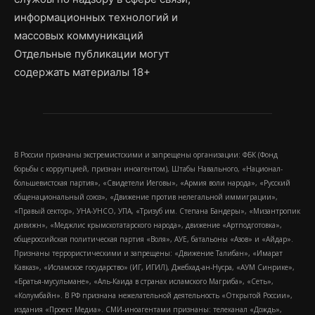
информационных технологий и
массовых коммуникаций
Отдельные публикации могут
содержать материалы 18+
В России признаны экстремистскими и запрещены организации: ФБК (Фонд
борьбы с коррупцией, признан иноагентом), Штабы Навального, «Национал-
большевистская партия», «Свидетели Иеговы», «Армия воли народа», «Русский
общенациональный союз», «Движение против нелегальной иммиграции»,
«Правый сектор», УНА-УНСО, УПА, «Тризуб им. Степана Бандеры», «Мизантропик
дивижн», «Меджлис крымскотатарского народа», движение «Артподготовка»,
общероссийская политическая партия «Воля», АУЕ, батальоны «Азов» и «Айдар».
Признаны террористическими и запрещены: «Движение Талибан», «Имарат
Кавказ», «Исламское государство» (ИГ, ИГИЛ), Джебхад-ан-Нусра, «АУМ Синрике»,
«Братья-мусульмане», «Аль-Каида в странах исламского Магриба», «Сеть»,
«Колумбайн». В РФ признана нежелательной деятельность «Открытой России»,
издания «Проект Медиа». СМИ-иноагентами признаны: телеканал «Дождь»,