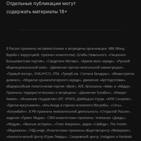
Отдельные публикации могут
содержать материалы 18+
В России признаны экстремистскими и запрещены организации: ФБК (Фонд
борьбы с коррупцией, признан иноагентом), Штабы Навального, «Национал-
большевистская партия», «Свидетели Иеговы», «Армия воли народа», «Русский
общенациональный союз», «Движение против нелегальной иммиграции»,
«Правый сектор», УНА-УНСО, УПА, «Тризуб им. Степана Бандеры», «Мизантропик
дивижн», «Меджлис крымскотатарского народа», движение «Артподготовка»,
общероссийская политическая партия «Воля», АУЕ, батальоны «Азов» и «Айдар».
Признаны террористическими и запрещены: «Движение Талибан», «Имарат
Кавказ», «Исламское государство» (ИГ, ИГИЛ), Джебхад-ан-Нусра, «АУМ Синрике»,
«Братья-мусульмане», «Аль-Каида в странах исламского Магриба», «Сеть»,
«Колумбайн». В РФ признана нежелательной деятельность «Открытой России»,
издания «Проект Медиа». СМИ-иноагентами признаны: телеканал «Дождь»,
«Медуза», «Важные истории», «Голос Америки», радио «Свобода», The Insider,
«Медиазона», ОВД-инфо. Иноагентами признаны общество/центр «Мемориал»,
«Аналитический Центр Юрия Левады», Сахаровский центр. Instagram и Facebook