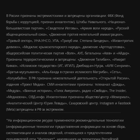
В России признаны экстремистскими и запрещены организации: ФБК (Фонд
борьбы с коррупцией, признан иноагентом), Штабы Навального, «Национал-
большевистская партия», «Свидетели Иеговы», «Армия воли народа», «Русский
общенациональный союз», «Движение против нелегальной иммиграции»,
«Правый сектор», УНА-УНСО, УПА, «Тризуб им. Степана Бандеры», «Мизантропик
дивижн», «Меджлис крымскотатарского народа», движение «Артподготовка»,
общероссийская политическая партия «Воля», АУЕ, батальоны «Азов» и «Айдар».
Признаны террористическими и запрещены: «Движение Талибан», «Имарат
Кавказ», «Исламское государство» (ИГ, ИГИЛ), Джебхад-ан-Нусра, «АУМ Синрике»,
«Братья-мусульмане», «Аль-Каида в странах исламского Магриба», «Сеть»,
«Колумбайн». В РФ признана нежелательной деятельность «Открытой России»,
издания «Проект Медиа». СМИ-иноагентами признаны: телеканал «Дождь»,
«Медуза», «Важные истории», «Голос Америки», радио «Свобода», The Insider,
«Медиазона», ОВД-инфо. Иноагентами признаны общество/центр «Мемориал»,
«Аналитический Центр Юрия Левады», Сахаровский центр. Instagram и Facebook
(Metа) запрещены в РФ за экстремизм.
"На информационном ресурсе применяются рекомендательные технологии
(информационные технологии предоставления информации на основе сбора,
систематизации и анализа сведений, относящихся к предпочтениям
пользователей сети "Интернет", находящихся на территории Российской